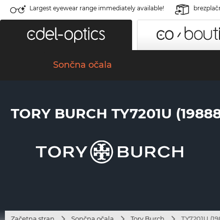
Largest eyewear range immediately available!
brezplač
Sončna očala
TORY BURCH TY7201U (19888
Začetna stran
Sončna očala
Tory Burch
TY7201U (19