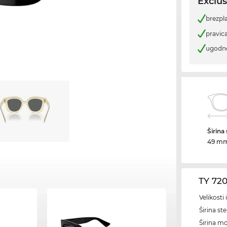
Exclus
brezpl
pravica
ugodn
Širina
49 m
TY 72
Velikosti
Širina ste
Širina m