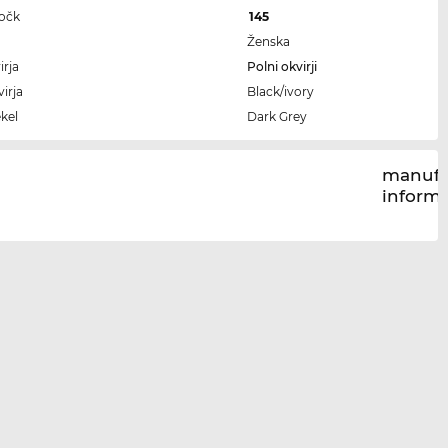
ročk
145
Ženska
irja
Polni okvirji
irja
Black/ivory
kel
Dark Grey
manufa
inform