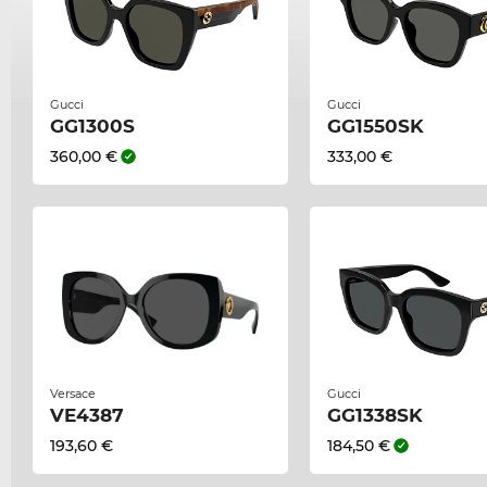
Gucci
Gucci
GG1300S
GG1550SK
360,00 €
333,00 €
Versace
Gucci
VE4387
GG1338SK
193,60 €
184,50 €