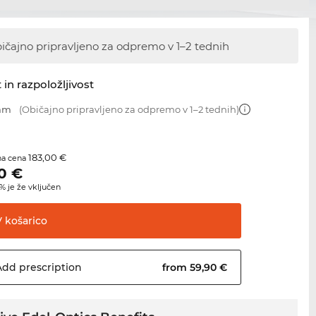
ičajno pripravljeno za odpremo
v 1–2 tednih
 in razpoložljivost
 mm
(Običajno pripravljeno za odpremo v 1–2 tednih)
183,00 €
na cena
0
€
 je že vključen
V
košarico
Add
prescription
from 59,90 €