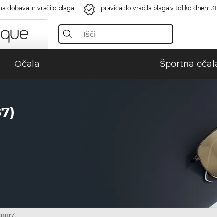
na dobava in vračilo blaga
pravica do vračila blaga v toliko dneh: 3
Očala
Športna očal
7)
8887)