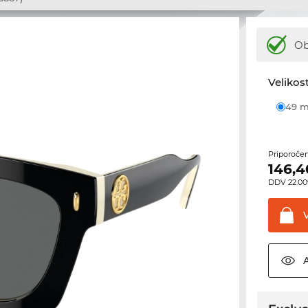
Ob
Velikost
49
Priporoče
146,4
DDV 22.00%