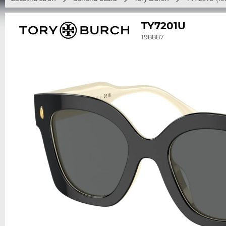
TY7201U
198887