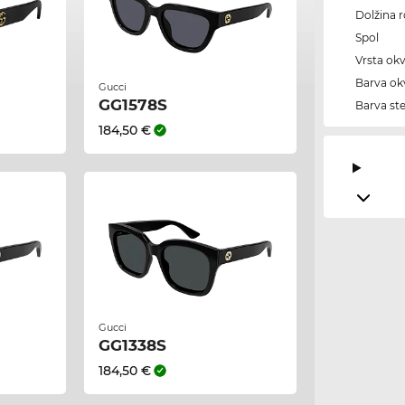
Dolžina 
Spol
Vrsta okv
Barva okv
Gucci
GG1578S
Barva ste
184,50 €
Gucci
GG1338S
184,50 €