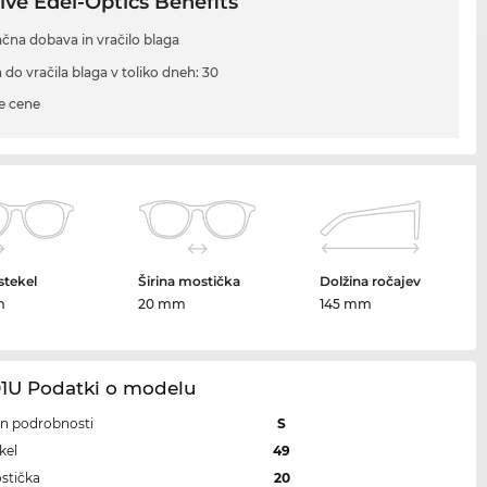
ive Edel-Optics Benefits
ačna dobava in vračilo blaga
 do vračila blaga v toliko dneh: 30
e cene
 stekel
Širina mostička
Dolžina ročajev
m
20 mm
145 mm
01U Podatki o modelu
 in podrobnosti
S
kel
49
ostička
20