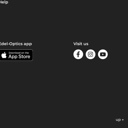
Help
Edel-Optics app
Visit us
up