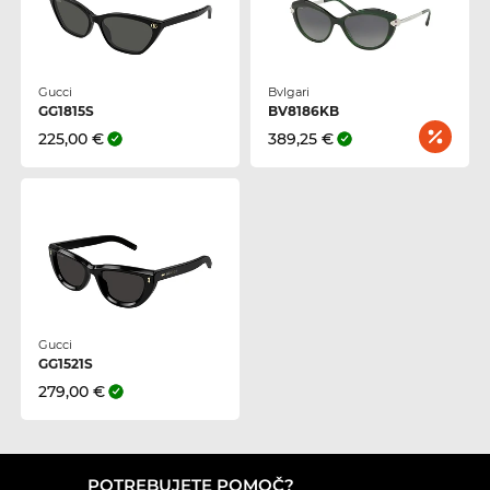
Gucci
Bvlgari
GG1815S
BV8186KB
225,00 €
389,25 €
Gucci
GG1521S
279,00 €
POTREBUJETE POMOČ?