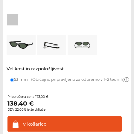
Velikost in razpoložljivost
53 mm
(Običajno pripravljeno za odpremo v 1–2 tednih)
173,00 €
Priporočena cena
138,40
€
DDV 22.00% je že vključen
V
košarico