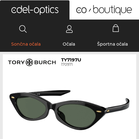
0
Sončna očala
Očala
Športna očala
TY7197U
170971