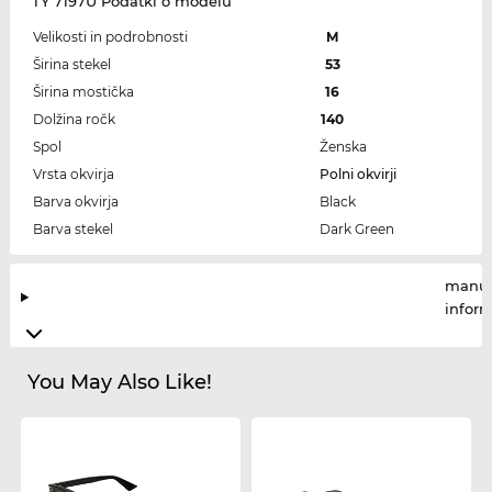
TY 7197U Podatki o modelu
Velikosti in podrobnosti
M
Širina stekel
53
Širina mostička
16
Dolžina ročk
140
Spol
Ženska
Vrsta okvirja
Polni okvirji
Barva okvirja
Black
Barva stekel
Dark Green
manuf
infor
You May Also Like!