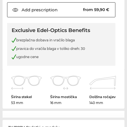
Add
prescription
from 59,90 €
Exclusive Edel-Optics Benefits
brezplačna dobava in vračilo blaga
pravica do vračila blaga v toliko dneh: 30
ugodne cene
Širina stekel
Širina mostička
Dolžina ročajev
53 mm
16 mm
140 mm