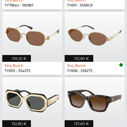
Tory Burch
Tory Burch
TY7184U - 192987
TY6111 - 3358G9
159,20 €
152,80 €
Tory Burch
Tory Burch
TY6113 - 334373
TY6116 - 336273
152,80 €
137,60 €