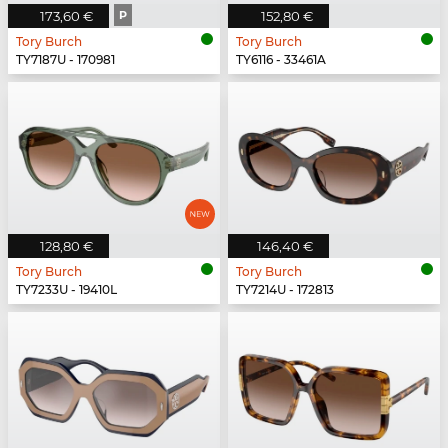
173,60 €
P
152,80 €
Tory Burch
Tory Burch
TY7187U - 170981
TY6116 - 33461A
128,80 €
146,40 €
Tory Burch
Tory Burch
TY7233U - 19410L
TY7214U - 172813