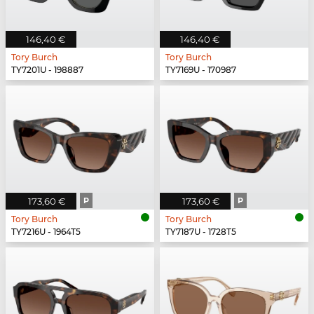
146,40 €
146,40 €
Tory Burch
Tory Burch
TY7201U - 198887
TY7169U - 170987
173,60 €
P
173,60 €
P
Tory Burch
Tory Burch
TY7216U - 1964T5
TY7187U - 1728T5