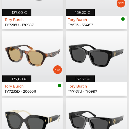
137,60 €
159,20 €
Tory Burch
Tory Burch
TY7216U - 170987
TY6113 - 334613
137,60 €
137,60 €
Tory Burch
Tory Burch
TY7235D - 20660R
TY7167U - 170987