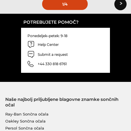
›
1
/4
POTREBUJETE POMOČ?
Ponedeljek–petek: 9-18
Help Center
Submit a request
+44 330 818 6761
Naše najbolj priljubljene blagovne znamke sončnih
očal
Ray-Ban Sončna očala
Oakley Sončna očala
Persol Sončna očala