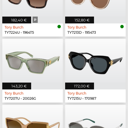
182,40 €
P
152,80 €
Tory Burch
Tory Burch
TY7224U - 1964T5
TY7213D - 195473
143,20 €
172,00 €
Tory Burch
Tory Burch
TY7207U - 20026G
TY7215U - 170987