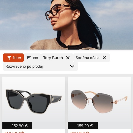
filter
Tory Burch
Sončna očala
188
152,80 €
159,20 €