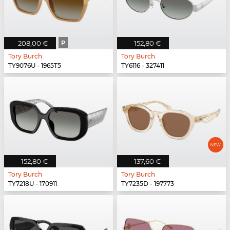
208,00 €
P
152,80 €
Tory Burch
Tory Burch
TY9076U - 1965T5
TY6116 - 327411
152,80 €
137,60 €
Tory Burch
Tory Burch
TY7218U - 170911
TY7235D - 197773