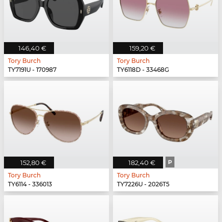
146,40 €
159,20 €
Tory Burch
Tory Burch
TY7191U - 170987
TY6118D - 33468G
152,80 €
182,40 €
P
Tory Burch
Tory Burch
TY6114 - 336013
TY7226U - 2026T5