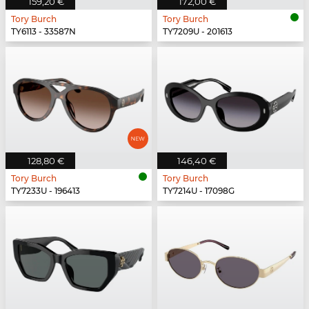
159,20 €
172,00 €
Tory Burch
Tory Burch
TY6113 - 33587N
TY7209U - 201613
128,80 €
146,40 €
Tory Burch
Tory Burch
TY7233U - 196413
TY7214U - 17098G