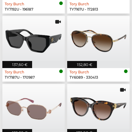
Tory Burch
Tory Burch
TY7192U - 196187
TY7167U - 172813
137,60 €
152,80 €
Tory Burch
Tory Burch
TY7187U - 170987
TY6089 - 330413