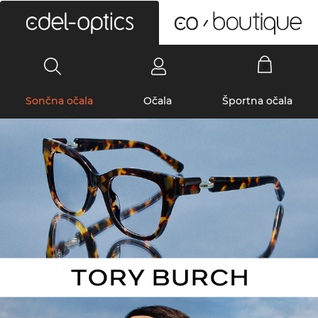
0
Sončna očala
Očala
Športna očala