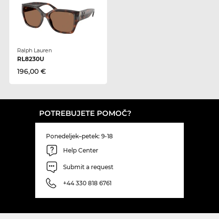
Ralph Lauren
RL8230U
196,00 €
POTREBUJETE POMOČ?
Ponedeljek–petek: 9-18
Help Center
Submit a request
+44 330 818 6761