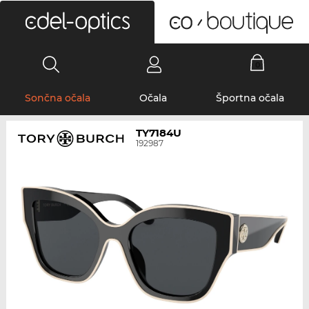
0
Sončna očala
Očala
Športna očala
TY7184U
192987