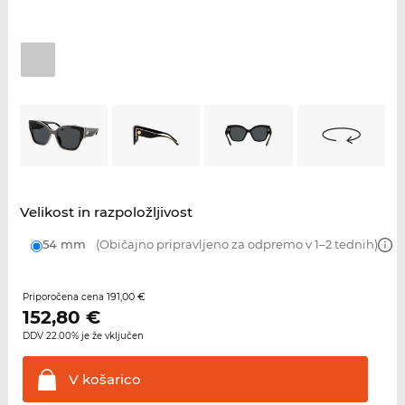
Velikost in razpoložljivost
54 mm
(Običajno pripravljeno za odpremo v 1–2 tednih)
191,00 €
Priporočena cena
152,80
€
DDV 22.00% je že vključen
V
košarico