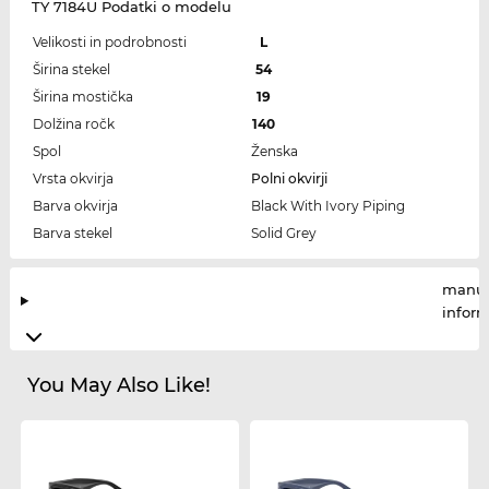
TY 7184U Podatki o modelu
Velikosti in podrobnosti
L
Širina stekel
54
Širina mostička
19
Dolžina ročk
140
Spol
Ženska
Vrsta okvirja
Polni okvirji
Barva okvirja
Black With Ivory Piping
Barva stekel
Solid Grey
manuf
infor
You May Also Like!