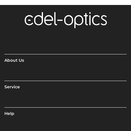
About Us
Service
Help