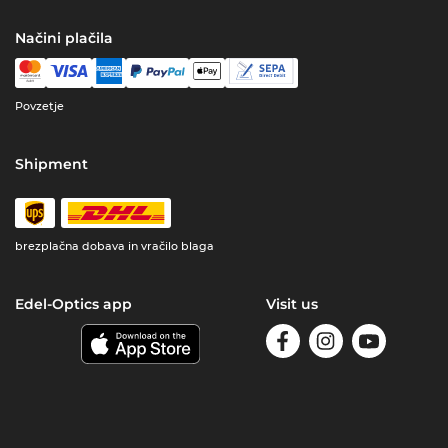
Načini plačila
Povzetje
Shipment
brezplačna dobava in vračilo blaga
Edel-Optics app
Visit us