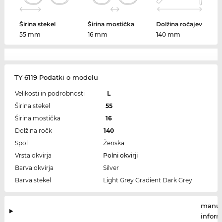
Širina stekel
Širina mostička
Dolžina ročajev
55 mm
16 mm
140 mm
TY 6119 Podatki o modelu
Velikosti in podrobnosti
L
Širina stekel
55
Širina mostička
16
Dolžina ročk
140
Spol
Ženska
Vrsta okvirja
Polni okvirji
Barva okvirja
Silver
Barva stekel
Light Grey Gradient Dark Grey
manuf
infor