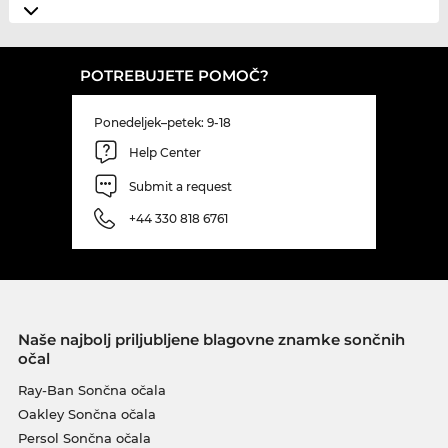
POTREBUJETE POMOČ?
Ponedeljek–petek: 9-18
Help Center
Submit a request
+44 330 818 6761
Naše najbolj priljubljene blagovne znamke sončnih
očal
Ray-Ban Sončna očala
Oakley Sončna očala
Persol Sončna očala