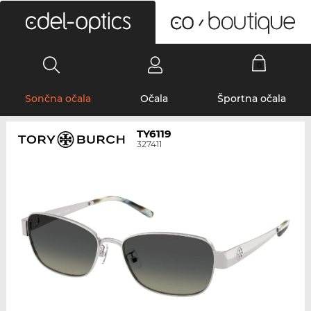
0
Sončna očala
Očala
Športna očala
TY6119
327411