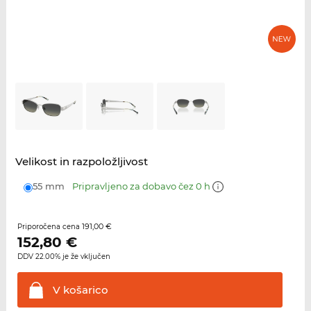
Velikost in razpoložljivost
55 mm
Pripravljeno za dobavo čez 0 h
191,00 €
Priporočena cena
152,80
€
DDV 22.00% je že vključen
V
košarico