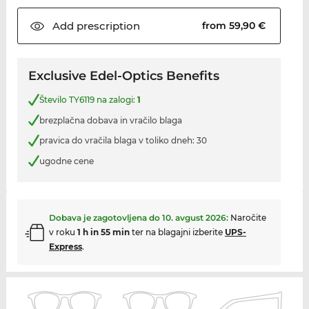
Add
prescription
from 59,90 €
Exclusive Edel-Optics Benefits
Število TY6119 na zalogi:
1
brezplačna dobava in vračilo blaga
pravica do vračila blaga v toliko dneh: 30
ugodne cene
Dobava je zagotovljena do
10. avgust 2026
:
Naročite
v roku
1 h in 55 min
ter na blagajni izberite
UPS-
Express
.