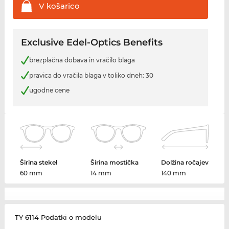
V
košarico
Exclusive Edel-Optics Benefits
brezplačna dobava in vračilo blaga
pravica do vračila blaga v toliko dneh: 30
ugodne cene
Širina stekel
Širina mostička
Dolžina ročajev
60 mm
14 mm
140 mm
TY 6114 Podatki o modelu