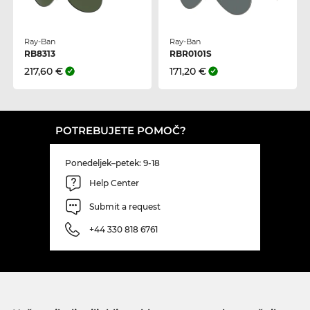
Ray-Ban
Ray-Ban
RB8313
RBR0101S
217,60 €
171,20 €
POTREBUJETE POMOČ?
Ponedeljek–petek: 9-18
Help Center
Submit a request
+44 330 818 6761