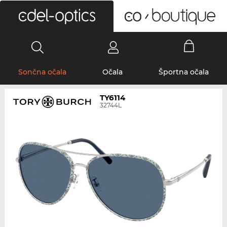
0
Sončna očala
Očala
Športna očala
TY6114
32744L