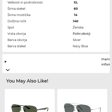
Velikosti in podrobnosti
XL
Širina stekel
60
Širina mostička
14
Dolžina ročk
140
Spol
Ženska
Vrsta okvirja
Polni okvirji
Barva okvirja
Silver
Barva stekel
Navy Blue
manuf
infor
You May Also Like!