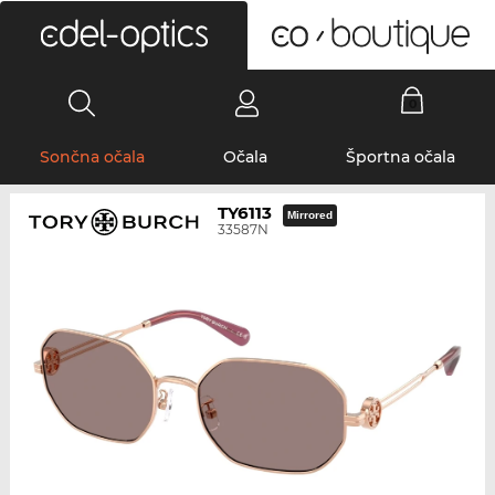
0
Sončna očala
Očala
Športna očala
TY6113
Mirrored
33587N