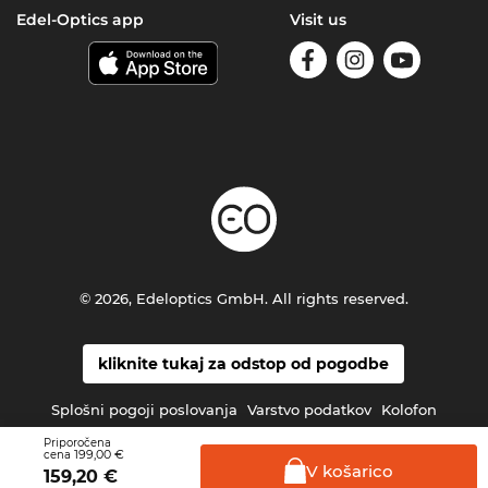
Edel-Optics app
Visit us
© 2026, Edeloptics GmbH. All rights reserved.
kliknite tukaj za odstop od pogodbe
Splošni pogoji poslovanja
Varstvo podatkov
Kolofon
Priporočena
199,00 €
cena
V
košarico
159,20
€