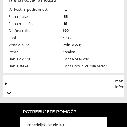
TY 6113 Podatki o modelu
Velikosti in podrobnosti
L
Širina stekel
55
Širina mostička
18
Dolžina ročk
140
Spol
Ženska
Vrsta okvirja
Polni okvirji
Stekla
Zrcalna
Barva okvirja
Light Rose Gold
Barva stekel
Light Brown Purple Mirror
manuf
infor
POTREBUJETE POMOČ?
Ponedeljek–petek: 9-18