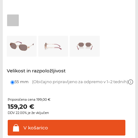
Velikost in razpoložljivost
55 mm
(Običajno pripravljeno za odpremo v 1–2 tednih)
199,00 €
Priporočena cena
159,20
€
DDV 22.00% je že vključen
V
košarico