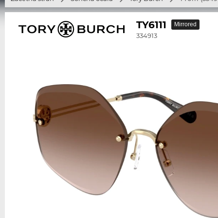
TY6111
Mirrored
334913