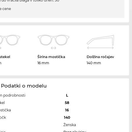
 do vračila blaga v toliko dneh: 30
e cene
 stekel
Širina mostička
Dolžina ročajev
m
16 mm
140 mm
1 Podatki o modelu
 in podrobnosti
L
kel
58
ostička
16
ročk
140
Ženska