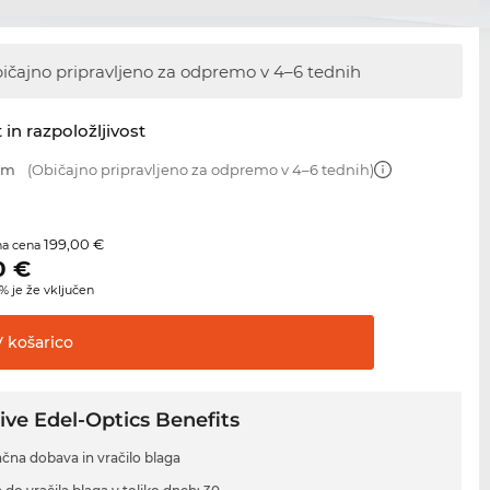
ičajno pripravljeno za odpremo v 4–6 tednih
 in razpoložljivost
 mm
(Običajno pripravljeno za odpremo v 4–6 tednih)
199,00 €
na cena
0
€
 je že vključen
V
košarico
ive Edel-Optics Benefits
ačna dobava in vračilo blaga