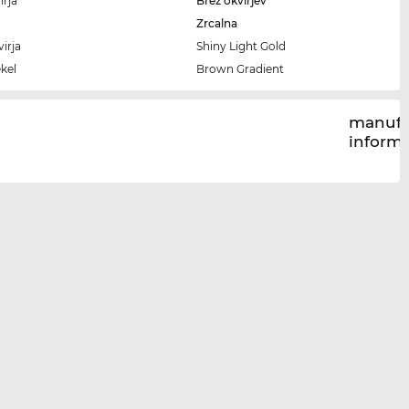
irja
Brez okvirjev
Zrcalna
irja
Shiny Light Gold
kel
Brown Gradient
manufa
inform