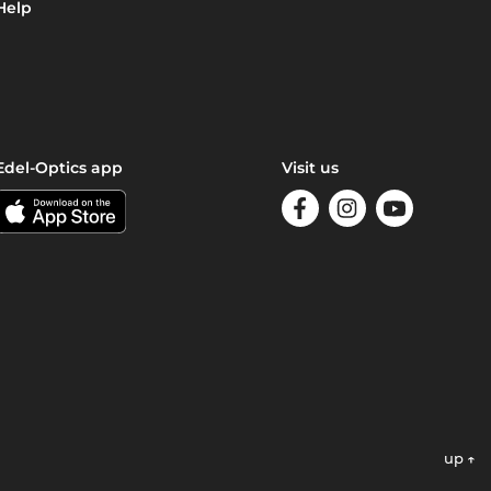
Help
Edel-Optics app
Visit us
up