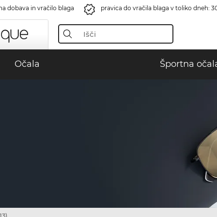
na dobava in vračilo blaga
pravica do vračila blaga v toliko dneh: 3
Očala
Športna očal
13)