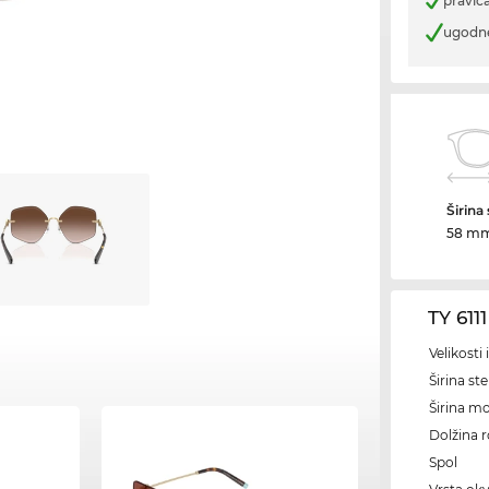
pravica
ugodn
Širina
58 m
TY 611
Velikosti
Širina ste
Širina m
Dolžina 
Spol