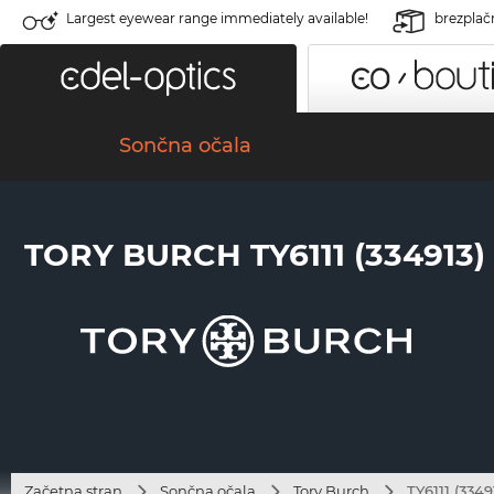
Largest eyewear range immediately available!
brezplač
Sončna očala
TORY BURCH TY6111 (334913)
Začetna stran
Sončna očala
Tory Burch
TY6111 (3349