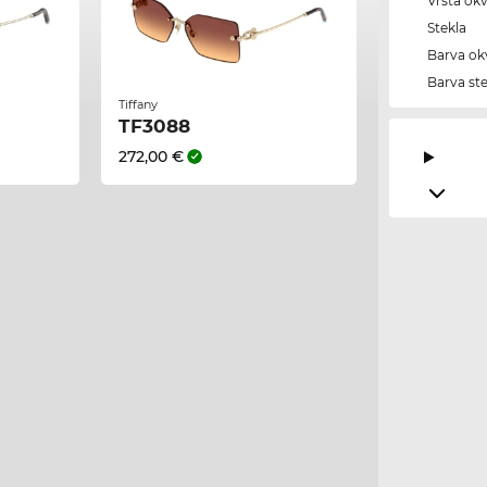
Vrsta okv
Stekla
Barva okv
Barva ste
Tiffany
TF3088
272,00 €