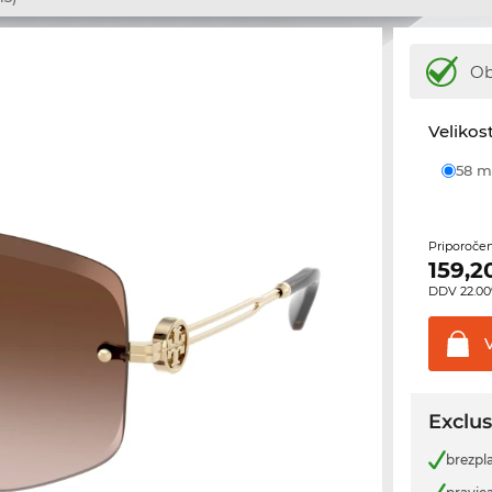
Ob
Velikost
58
Priporoče
159,2
DDV 22.00%
Exclus
brezpl