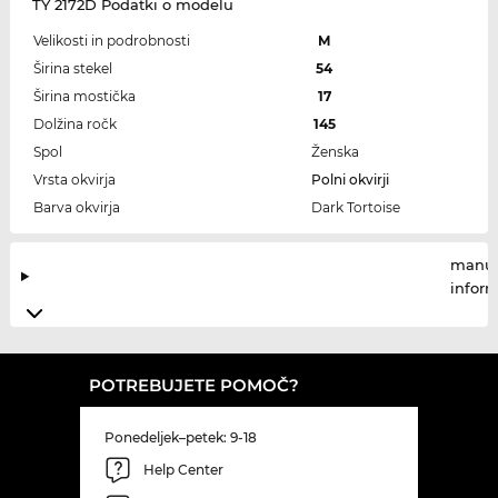
TY 2172D Podatki o modelu
Velikosti in podrobnosti
M
Širina stekel
54
Širina mostička
17
Dolžina ročk
145
Spol
Ženska
Vrsta okvirja
Polni okvirji
Barva okvirja
Dark Tortoise
manuf
infor
POTREBUJETE POMOČ?
Ponedeljek–petek: 9-18
Help Center