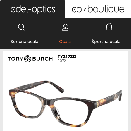
0
Sončna očala
Očala
Športna očala
TY2172D
2072