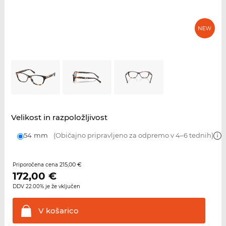
Velikost in razpoložljivost
54 mm
(Običajno pripravljeno za odpremo v 4–6 tednih)
215,00 €
Priporočena cena
172,00
€
DDV 22.00% je že vključen
V
košarico