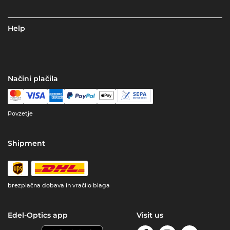
Help
Načini plačila
Povzetje
Shipment
brezplačna dobava in vračilo blaga
Edel-Optics app
Visit us