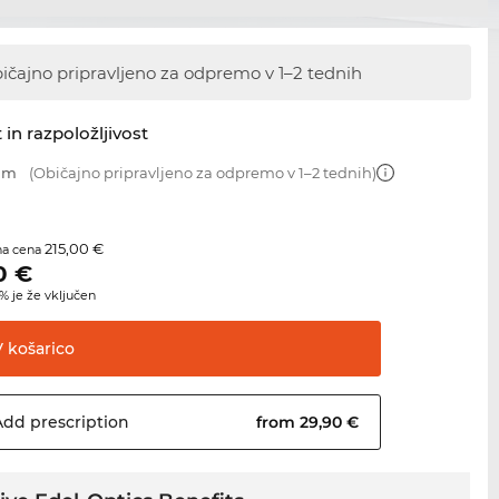
ičajno pripravljeno za odpremo
v 1–2 tednih
 in razpoložljivost
 mm
(Običajno pripravljeno za odpremo v 1–2 tednih)
215,00 €
na cena
0
€
 je že vključen
V
košarico
Add
prescription
from 29,90 €