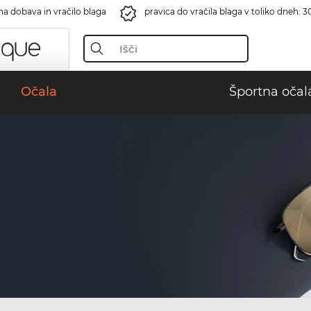
na dobava in vračilo blaga
pravica do vračila blaga v toliko dneh: 3
Očala
Športna očal