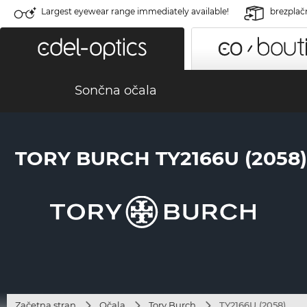
Largest eyewear range immediately available!
brezplač
Sončna očala
TORY BURCH TY2166U (2058)
Začetna stran
Očala
Tory Burch
TY2166U (2058)