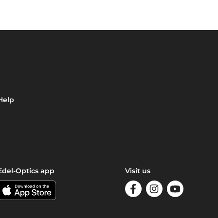
Help
Edel-Optics app
Visit us