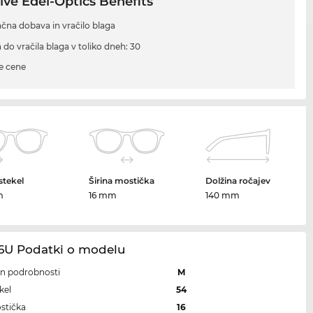
ive Edel-Optics Benefits
ačna dobava in vračilo blaga
 do vračila blaga v toliko dneh: 30
e cene
 stekel
Širina mostička
Dolžina ročajev
m
16 mm
140 mm
66U Podatki o modelu
 in podrobnosti
M
kel
54
ostička
16