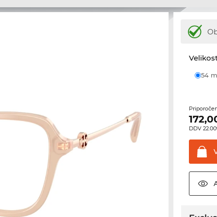
Ob
Velikost
54
Priporoče
172,0
DDV 22.00%