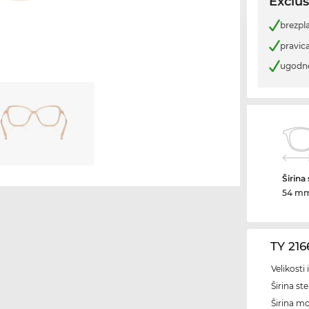
Exclus
brezpl
pravica
ugodn
Širina
54 m
TY 21
Velikosti
Širina ste
Širina m