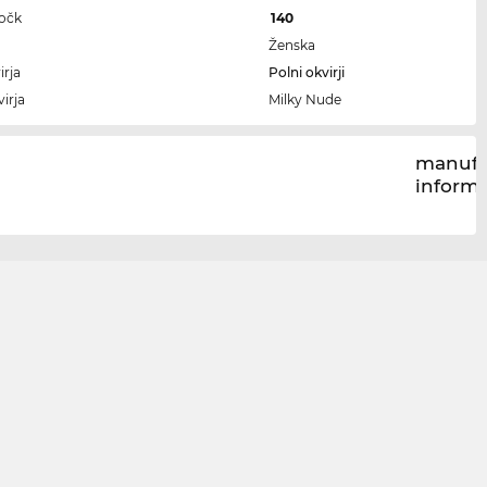
ročk
140
Ženska
irja
Polni okvirji
irja
Milky Nude
manufa
inform