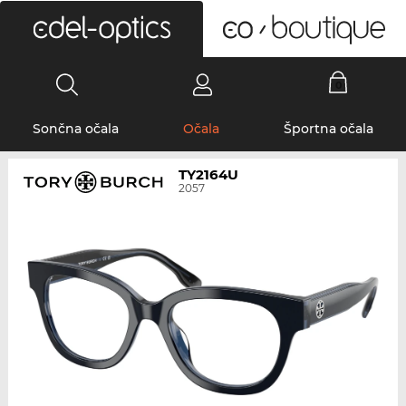
0
Sončna očala
Očala
Športna očala
TY2164U
2057