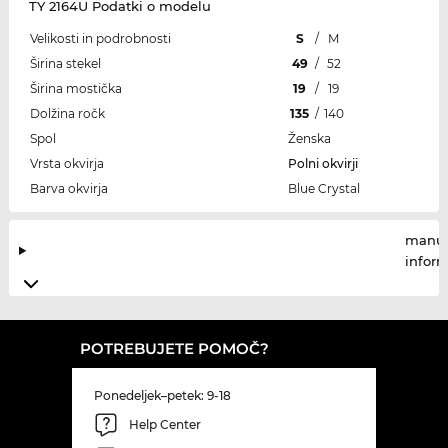
TY 2164U Podatki o modelu
Velikosti in podrobnosti
S
/
M
Širina stekel
49
/
52
Širina mostička
19
/
19
Dolžina ročk
135
/
140
Spol
Ženska
Vrsta okvirja
Polni okvirji
Barva okvirja
Blue Crystal
manuf
infor
POTREBUJETE POMOČ?
Ponedeljek–petek: 9-18
Help Center