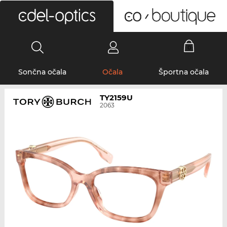
0
Sončna očala
Očala
Športna očala
TY2159U
2063