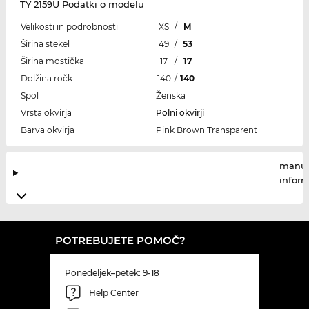
TY 2159U Podatki o modelu
Velikosti in podrobnosti
XS
/
M
Širina stekel
49
/
53
Širina mostička
17
/
17
Dolžina ročk
140
/
140
Spol
Ženska
Vrsta okvirja
Polni okvirji
Barva okvirja
Pink Brown Transparent
manuf
infor
POTREBUJETE POMOČ?
Ponedeljek–petek: 9-18
Help Center