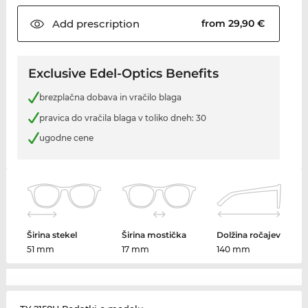
Add
prescription
from 29,90 €
Exclusive Edel-Optics Benefits
brezplačna dobava in vračilo blaga
pravica do vračila blaga v toliko dneh: 30
ugodne cene
Širina stekel
Širina mostička
Dolžina ročajev
51 mm
17 mm
140 mm