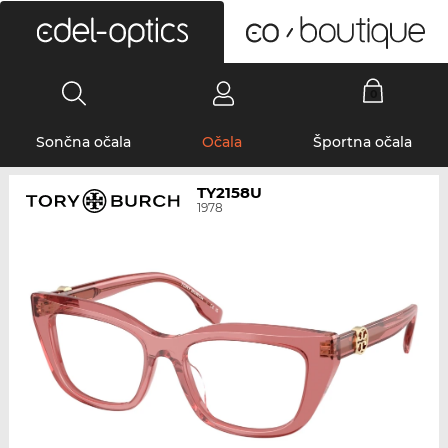
0
Sončna očala
Očala
Športna očala
TY2158U
1978