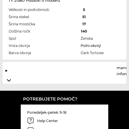
TY 2158U Podatki o modelu
Velikosti in podrobnosti
S
Širina stekel
51
Širina mostička
17
Dolžina ročk
140
Spol
Ženska
Vrsta okvirja
Polni okvirji
Barva okvirja
Dark Tortoise
manuf
infor
POTREBUJETE POMOČ?
Ponedeljek–petek: 9-18
Help Center