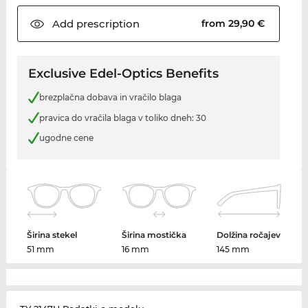
Add
prescription
from 29,90 €
Exclusive Edel-Optics Benefits
brezplačna dobava in vračilo blaga
pravica do vračila blaga v toliko dneh: 30
ugodne cene
Širina stekel
Širina mostička
Dolžina ročajev
51 mm
16 mm
145 mm