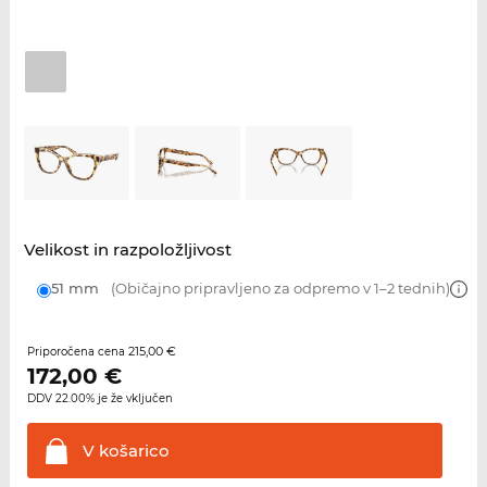
Velikost in razpoložljivost
51 mm
(Običajno pripravljeno za odpremo v 1–2 tednih)
215,00 €
Priporočena cena
172,00
€
DDV 22.00% je že vključen
V
košarico