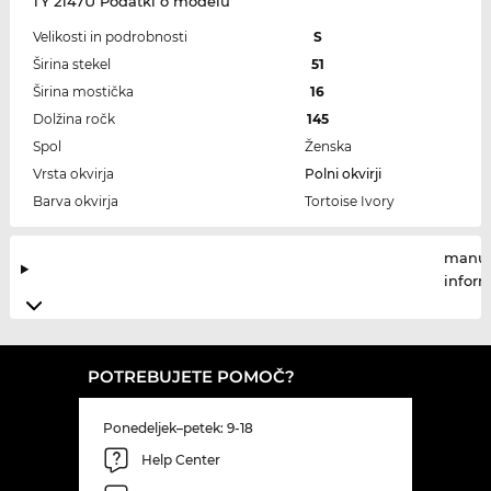
TY 2147U Podatki o modelu
Velikosti in podrobnosti
S
Širina stekel
51
Širina mostička
16
Dolžina ročk
145
Spol
Ženska
Vrsta okvirja
Polni okvirji
Barva okvirja
Tortoise Ivory
manuf
infor
POTREBUJETE POMOČ?
Ponedeljek–petek: 9-18
Help Center