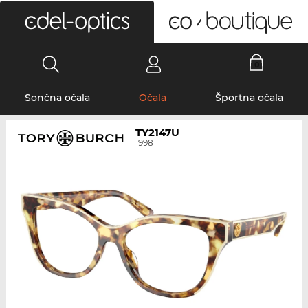
0
Sončna očala
Očala
Športna očala
TY2147U
1998