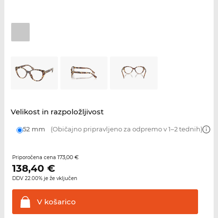
Velikost in razpoložljivost
52 mm
(Običajno pripravljeno za odpremo v 1–2 tednih)
173,00 €
Priporočena cena
138,40
€
DDV 22.00% je že vključen
V
košarico