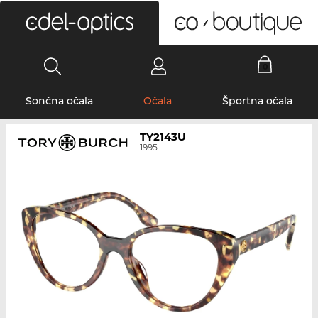
0
Sončna očala
Očala
Športna očala
TY2143U
1995