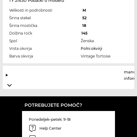
TY 2143U Podatki o modelu
Velikosti in podrobnosti
M
Širina stekel
52
Širina mostička
18
Dolžina ročk
145
Spol
Ženska
Vrsta okvirja
Polni okvirji
Barva okvirja
Vintage Tortoise
manuf
infor
POTREBUJETE POMOČ?
Ponedeljek–petek: 9-18
Help Center