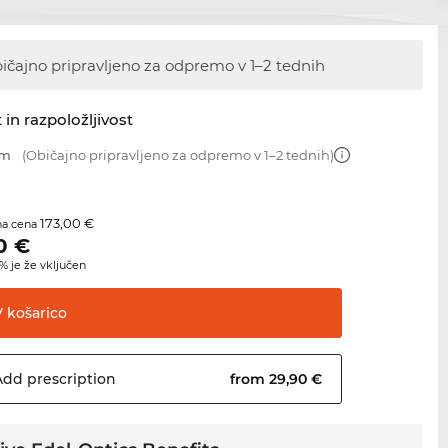
ičajno pripravljeno za odpremo
v 1–2 tednih
 in razpoložljivost
mm
(Običajno pripravljeno za odpremo v 1–2 tednih)
173,00 €
na cena
0
€
 je že vključen
V
košarico
Add
prescription
from 29,90 €