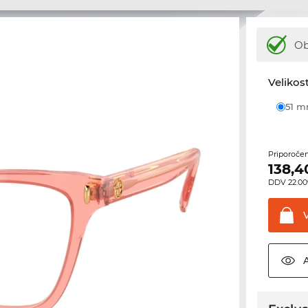
Ob
Velikost
51 
Priporoče
138,4
DDV 22.00%