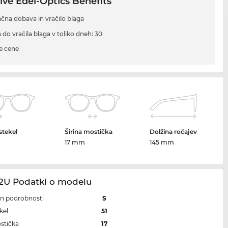
ive Edel-Optics Benefits
ačna dobava in vračilo blaga
 do vračila blaga v toliko dneh: 30
e cene
 stekel
Širina mostička
Dolžina ročajev
m
17 mm
145 mm
42U Podatki o modelu
 in podrobnosti
S
kel
51
ostička
17