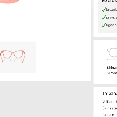
Exclus
brezpl
pravica
ugodn
Širina
51 m
TY 21
Velikosti
Širina ste
Širina m