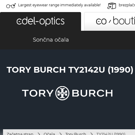
Largest eyewear range immediately available!
brezplač
Sončna očala
TORY BURCH TY2142U (1990)
Začetna stran
Očala
Tory Burch
TY2142U (1990)