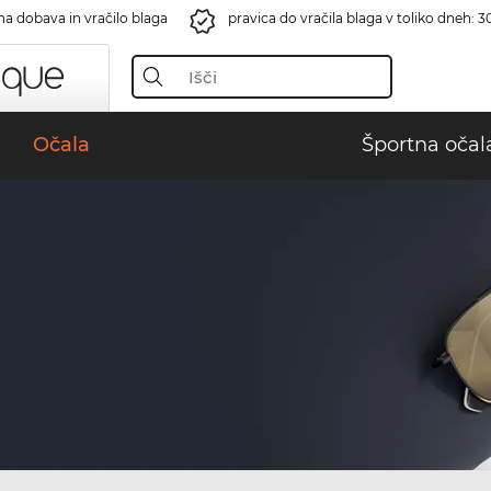
na dobava in vračilo blaga
pravica do vračila blaga v toliko dneh: 3
Očala
Športna očal