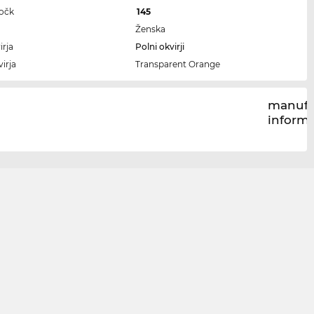
ročk
145
Ženska
irja
Polni okvirji
irja
Transparent Orange
manufa
inform