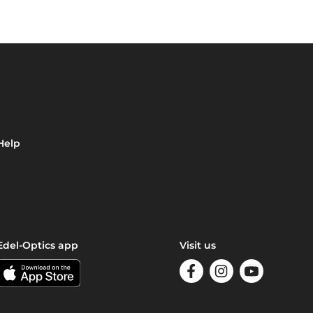
Help
Edel-Optics app
Visit us