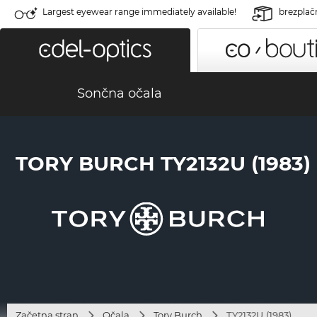
Largest eyewear range immediately available!
brezplač
Sončna očala
TORY BURCH TY2132U (1983)
Začetna stran
Očala
Tory Burch
TY2132U (1983)