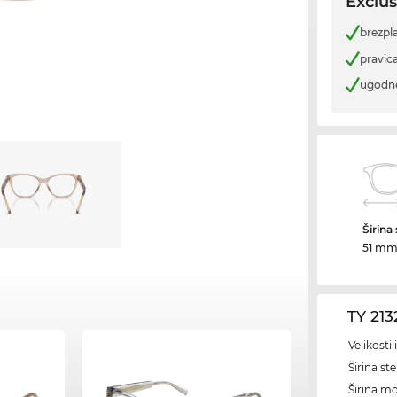
Exclus
brezpl
pravica
ugodn
Širina
51 m
TY 21
Velikosti
Širina ste
Širina m