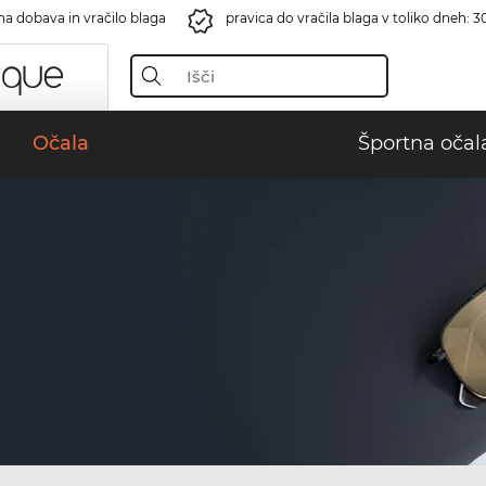
na dobava in vračilo blaga
pravica do vračila blaga v toliko dneh: 3
Očala
Športna očal