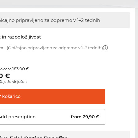
ičajno pripravljeno za odpremo
v 1–2 tednih
 in razpoložljivost
mm
(Običajno pripravljeno za odpremo v 1–2 tednih)
183,00 €
na cena
0
€
 je že vključen
V
košarico
Add
prescription
from 29,90 €