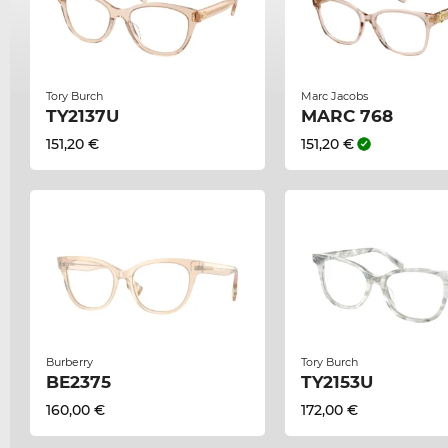
Tory Burch
Marc Jacobs
TY2137U
MARC 768
151,20 €
151,20 €
Burberry
Tory Burch
BE2375
TY2153U
160,00 €
172,00 €