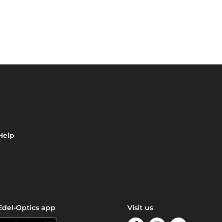
Help
Edel-Optics app
Visit us