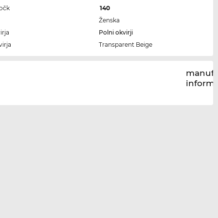
ročk
140
Ženska
irja
Polni okvirji
irja
Transparent Beige
manufa
inform