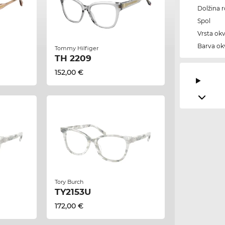
Dolžina 
Spol
Vrsta okv
Barva okv
Tommy Hilfiger
TH 2209
152,00 €
Tory Burch
TY2153U
172,00 €