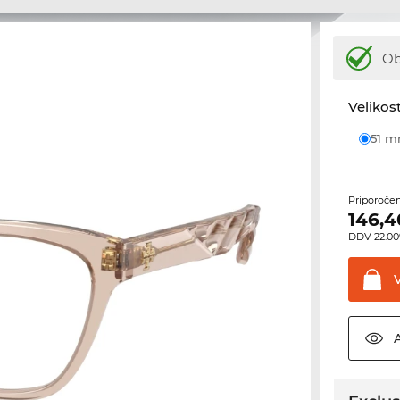
Ob
Velikost
51 
Priporoče
146,4
DDV 22.00%