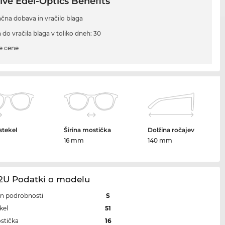
ive Edel-Optics Benefits
ačna dobava in vračilo blaga
 do vračila blaga v toliko dneh: 30
e cene
 stekel
Širina mostička
Dolžina ročajev
m
16 mm
140 mm
32U Podatki o modelu
 in podrobnosti
S
kel
51
ostička
16