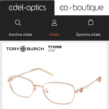
0
Sončna očala
Očala
Športna očala
TY1098
3358