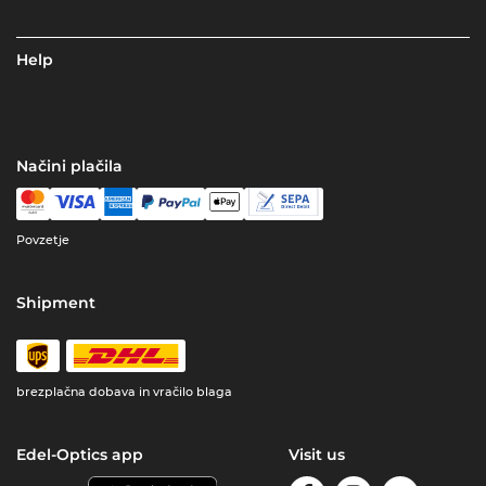
Help
Načini plačila
Povzetje
Shipment
brezplačna dobava in vračilo blaga
Edel-Optics app
Visit us