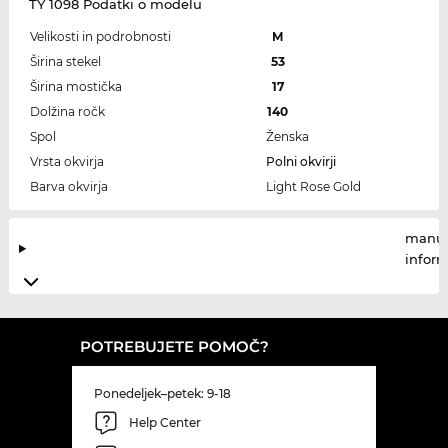
TY 1098 Podatki o modelu
Velikosti in podrobnosti
M
Širina stekel
53
Širina mostička
17
Dolžina ročk
140
Spol
Ženska
Vrsta okvirja
Polni okvirji
Barva okvirja
Light Rose Gold
manuf
infor
POTREBUJETE POMOČ?
Ponedeljek–petek: 9-18
Help Center