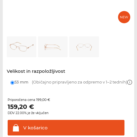
Velikost in razpoložljivost
53 mm
(Običajno pripravljeno za odpremo v 1–2 tednih)
199,00 €
Priporočena cena
159,20
€
DDV 22.00% je že vključen
V
košarico