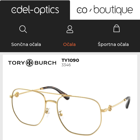
0
Sončna očala
Očala
Športna očala
TY1090
3346