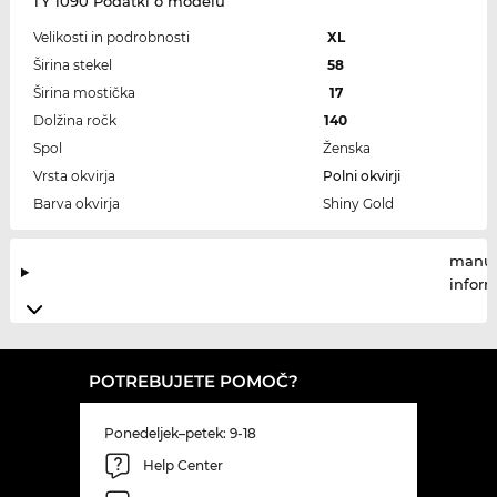
TY 1090 Podatki o modelu
Velikosti in podrobnosti
XL
Širina stekel
58
Širina mostička
17
Dolžina ročk
140
Spol
Ženska
Vrsta okvirja
Polni okvirji
Barva okvirja
Shiny Gold
manuf
infor
POTREBUJETE POMOČ?
Ponedeljek–petek: 9-18
Help Center