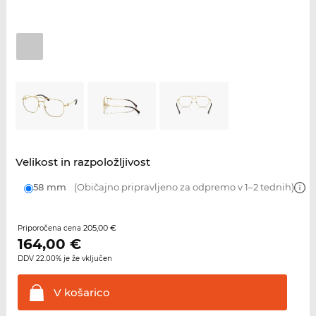
Velikost in razpoložljivost
58 mm
(Običajno pripravljeno za odpremo v 1–2 tednih)
205,00 €
Priporočena cena
164,00
€
DDV 22.00% je že vključen
V
košarico