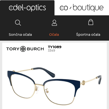
0
Sončna očala
Očala
Športna očala
TY1089
3349