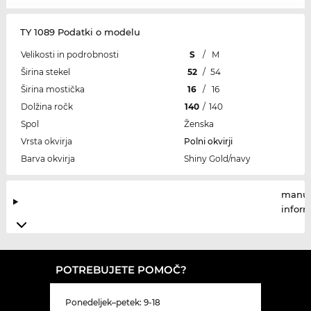
TY 1089 Podatki o modelu
Velikosti in podrobnosti
S
/
M
Širina stekel
52
/
54
Širina mostička
16
/
16
Dolžina ročk
140
/
140
Spol
Ženska
Vrsta okvirja
Polni okvirji
Barva okvirja
Shiny Gold/navy
manuf
infor
POTREBUJETE POMOČ?
Ponedeljek–petek: 9-18