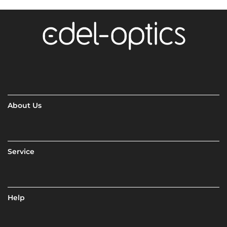
About Us
Service
Help