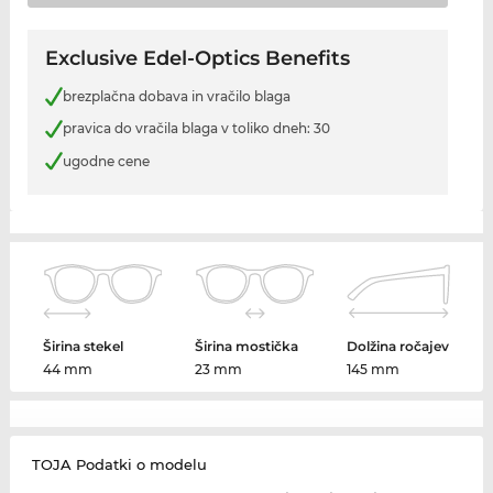
Exclusive Edel-Optics Benefits
brezplačna dobava in vračilo blaga
pravica do vračila blaga v toliko dneh: 30
ugodne cene
Širina stekel
Širina mostička
Dolžina ročajev
44 mm
23 mm
145 mm
TOJA Podatki o modelu