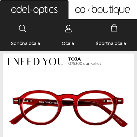
0
Sončna očala
Očala
Športna očala
TOJA
G79300 dunkelrot