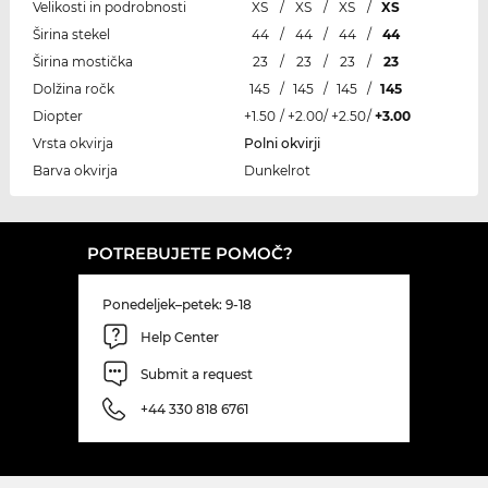
Velikosti in podrobnosti
XS
/
XS
/
XS
/
XS
Širina stekel
44
/
44
/
44
/
44
Širina mostička
23
/
23
/
23
/
23
Dolžina ročk
145
/
145
/
145
/
145
Diopter
+1.50
/
+2.00
/
+2.50
/
+3.00
Vrsta okvirja
Polni okvirji
Barva okvirja
Dunkelrot
POTREBUJETE POMOČ?
Ponedeljek–petek: 9-18
Help Center
Submit a request
+44 330 818 6761