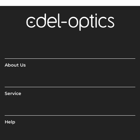
About Us
Service
Help