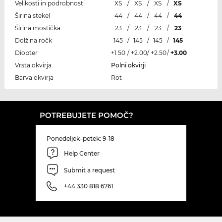
Velikosti in podrobnosti
XS
/
XS
/
XS
/
XS
Širina stekel
44
/
44
/
44
/
44
Širina mostička
23
/
23
/
23
/
23
Dolžina ročk
145
/
145
/
145
/
145
Diopter
+1.50
/
+2.00
/
+2.50
/
+3.00
Vrsta okvirja
Polni okvirji
Barva okvirja
Rot
POTREBUJETE POMOČ?
Ponedeljek–petek: 9-18
Help Center
Submit a request
+44 330 818 6761