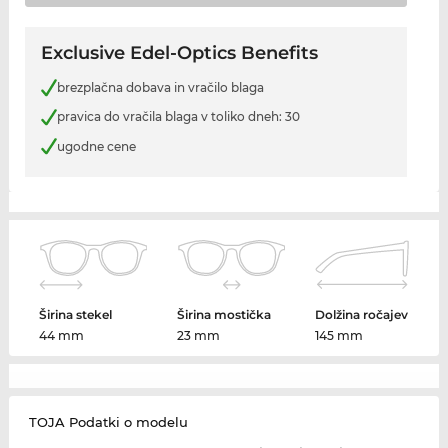
Exclusive Edel-Optics Benefits
brezplačna dobava in vračilo blaga
pravica do vračila blaga v toliko dneh: 30
ugodne cene
Širina stekel
Širina mostička
Dolžina ročajev
44 mm
23 mm
145 mm
TOJA Podatki o modelu