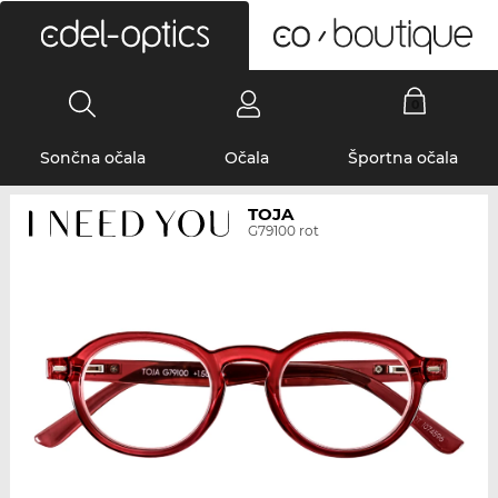
0
Sončna očala
Očala
Športna očala
TOJA
G79100 rot