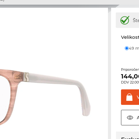
Št
Velikost
49
Priporoče
144,0
DDV 22.00%