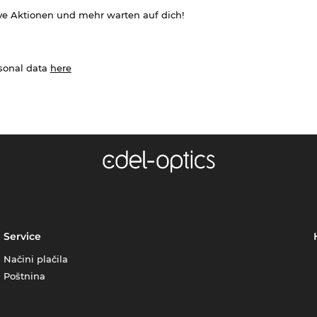
ve Aktionen und mehr warten auf dich!
rsonal data
here
Service
Načini plačila
Poštnina