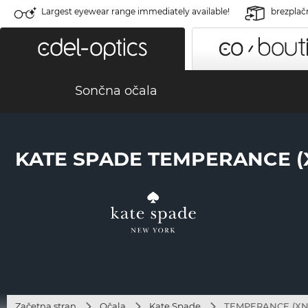
Largest eyewear range immediately available!
brezplač
Sončna očala
KATE SPADE TEMPERANCE (
Začetna stran
Očala
Kate Spade
TEMPERANCE (XN