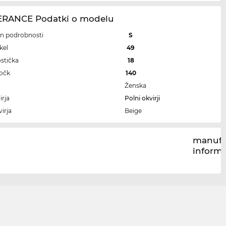
RANCE Podatki o modelu
 in podrobnosti
S
kel
49
ostička
18
ročk
140
Ženska
irja
Polni okvirji
irja
Beige
manufa
inform