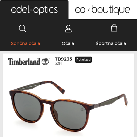
0
Sončna očala
Očala
Športna očala
TB9235
Polarized
52R