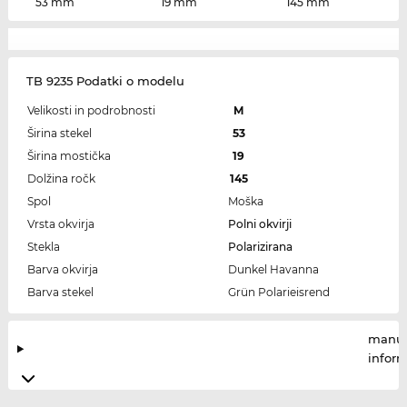
53 mm
19 mm
145 mm
TB 9235 Podatki o modelu
Velikosti in podrobnosti
M
Širina stekel
53
Širina mostička
19
Dolžina ročk
145
Spol
Moška
Vrsta okvirja
Polni okvirji
Stekla
Polarizirana
Barva okvirja
Dunkel Havanna
Barva stekel
Grün Polarieisrend
manuf
infor