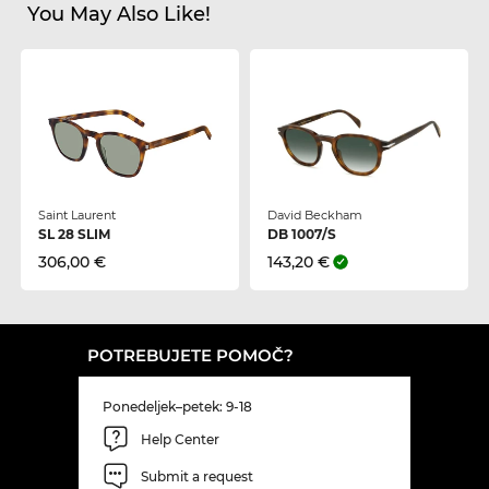
You May Also Like!
Saint Laurent
David Beckham
SL 28 SLIM
DB 1007/S
306,00 €
143,20 €
POTREBUJETE POMOČ?
Ponedeljek–petek: 9-18
Help Center
Submit a request