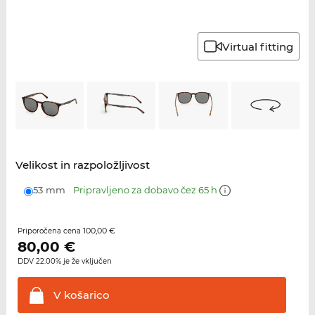
Virtual fitting
Velikost in razpoložljivost
53 mm
Pripravljeno za dobavo čez 65 h
100,00 €
Priporočena cena
80,00
€
DDV 22.00% je že vključen
V
košarico