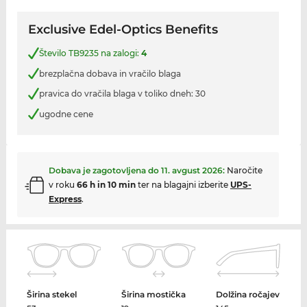
Exclusive Edel-Optics Benefits
Število TB9235 na zalogi:
4
brezplačna dobava in vračilo blaga
pravica do vračila blaga v toliko dneh: 30
ugodne cene
Dobava je zagotovljena do
11. avgust 2026
:
Naročite
v roku
66 h in 10 min
ter na blagajni izberite
UPS-
Express
.
Širina stekel
Širina mostička
Dolžina ročajev