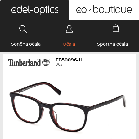
0
Sončna očala
Očala
Športna očala
TB50096-H
065