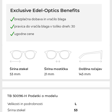
Exclusive Edel-Optics Benefits
brezplačna dobava in vračilo blaga
pravica do vračila blaga v toliko dneh: 30
ugodne cene
Širina stekel
Širina mostička
Dolžina ročajev
53 mm
21 mm
145 mm
TB 50096-H Podatki o modelu
Velikosti in podrobnosti
L
Širina stekel
53