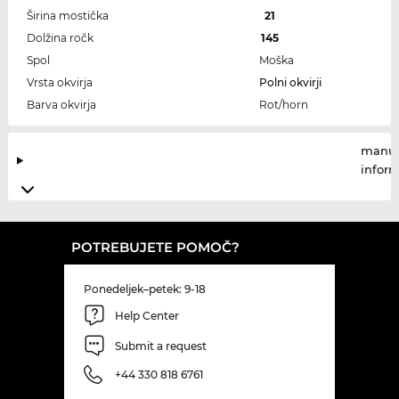
Širina mostička
21
Dolžina ročk
145
Spol
Moška
Vrsta okvirja
Polni okvirji
Barva okvirja
Rot/horn
manuf
infor
POTREBUJETE POMOČ?
Ponedeljek–petek: 9-18
Help Center
Submit a request
+44 330 818 6761