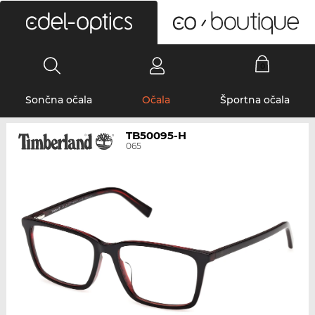
0
Sončna očala
Očala
Športna očala
TB50095-H
065