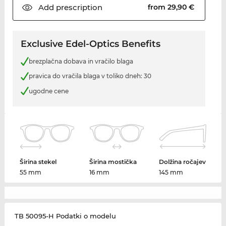
Add
prescription
from 29,90 €
Exclusive Edel-Optics Benefits
brezplačna dobava in vračilo blaga
pravica do vračila blaga v toliko dneh: 30
ugodne cene
Širina stekel
Širina mostička
Dolžina ročajev
55 mm
16 mm
145 mm
TB 50095-H Podatki o modelu