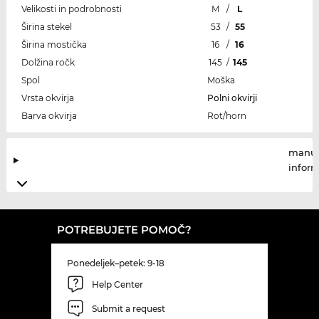
Velikosti in podrobnosti
M
/
L
Širina stekel
53
/
55
Širina mostička
16
/
16
Dolžina ročk
145
/
145
Spol
Moška
Vrsta okvirja
Polni okvirji
Barva okvirja
Rot/horn
manuf
infor
POTREBUJETE POMOČ?
Ponedeljek–petek: 9-18
Help Center
Submit a request