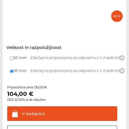
Velikost in razpoložljivost
53 mm
(Običajno pripravljeno za odpremo v 1–2 tednih)
55 mm
(Običajno pripravljeno za odpremo v 1–2 tednih)
130,00 €
Priporočena cena
104,00
€
DDV 22.00% je že vključen
V
košarico