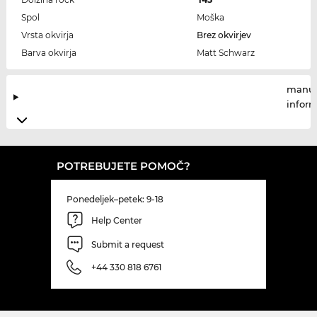
Spol
Moška
Vrsta okvirja
Brez okvirjev
Barva okvirja
Matt Schwarz
manuf
infor
POTREBUJETE POMOČ?
Ponedeljek–petek: 9-18
Help Center
Submit a request
+44 330 818 6761