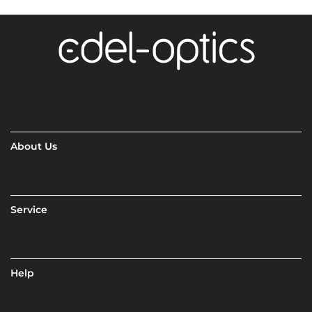
About Us
Service
Help