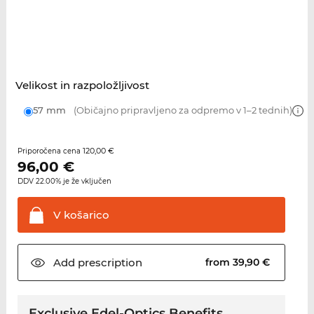
Velikost in razpoložljivost
57 mm
(Običajno pripravljeno za odpremo v 1–2 tednih)
120,00 €
Priporočena cena
96,00
€
DDV 22.00% je že vključen
V
košarico
Add
prescription
from 39,90 €
Exclusive Edel-Optics Benefits