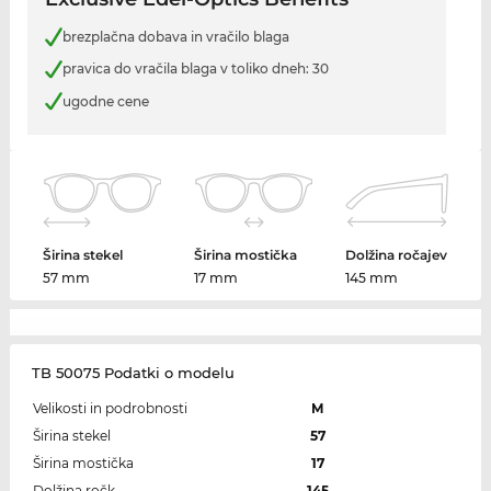
brezplačna dobava in vračilo blaga
pravica do vračila blaga v toliko dneh: 30
ugodne cene
Širina stekel
Širina mostička
Dolžina ročajev
57 mm
17 mm
145 mm
TB 50075 Podatki o modelu
Velikosti in podrobnosti
M
Širina stekel
57
Širina mostička
17
Dolžina ročk
145