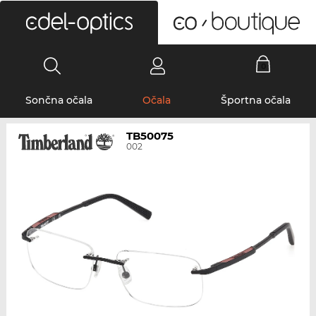
0
Sončna očala
Očala
Športna očala
TB50075
002