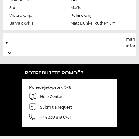
Spol
Moška
Vrsta okvirja
Polni okvirji
Barva okvirja
Matt Dunkel Ruthenium
manuf
infor
POTREBUJETE POMOČ?
Ponedeljek–petek: 9-18
Help Center
Submit a request
+44 330 818 6761