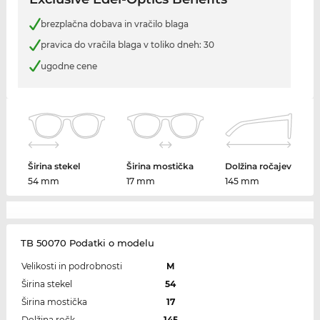
brezplačna dobava in vračilo blaga
pravica do vračila blaga v toliko dneh: 30
ugodne cene
Širina stekel
Širina mostička
Dolžina ročajev
54 mm
17 mm
145 mm
TB 50070 Podatki o modelu
Velikosti in podrobnosti
M
Širina stekel
54
Širina mostička
17
Dolžina ročk
145