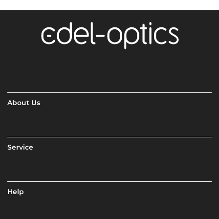
About Us
Service
Help