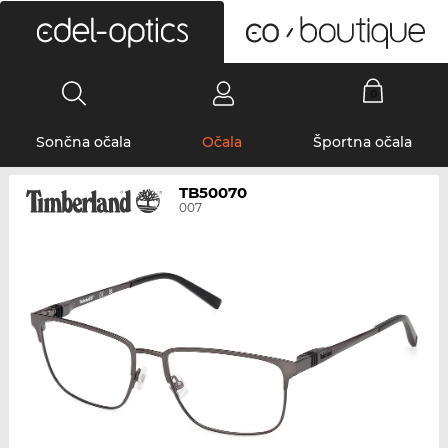
0
Sončna očala
Očala
Športna očala
TB50070
007