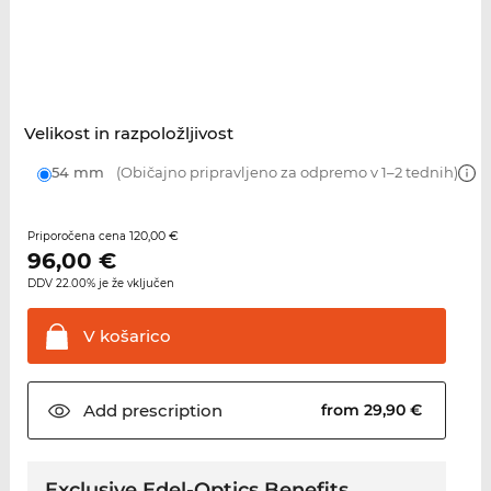
Velikost in razpoložljivost
54 mm
(Običajno pripravljeno za odpremo v 1–2 tednih)
120,00 €
Priporočena cena
96,00
€
DDV 22.00% je že vključen
V
košarico
Add
prescription
from 29,90 €
Exclusive Edel-Optics Benefits