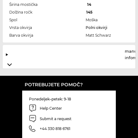
Širina mostička
14
Dolžina ročk
145
Spol
Moška
Vrsta okvirja
Polni okvirji
Barva okvirja
Matt Schwarz
manuf
infor
POTREBUJETE POMOČ?
Ponedeljek–petek: 9-18
Help Center
Submit a request
+44 330 818 6761