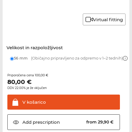
Virtual fitting
Velikost in razpoložljivost
56 mm
(Običajno pripravljeno za odpremo v 1–2 tednih)
100,00 €
Priporočena cena
80,00
€
DDV 22.00% je že vključen
V
košarico
Add
prescription
from 29,90 €