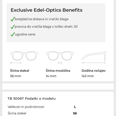
Exclusive Edel-Optics Benefits
brezplačna dobava in vračilo blaga
pravica do vračila blaga v toliko dneh: 30
ugodne cene
Širina stekel
Širina mostička
Dolžina ročajev
56 mm
14 mm
145 mm
TB 50067 Podatki o modelu
Velikosti in podrobnosti
L
Širina stekel
56