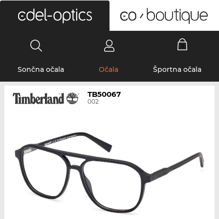
0
Sončna očala
Očala
Športna očala
TB50067
002