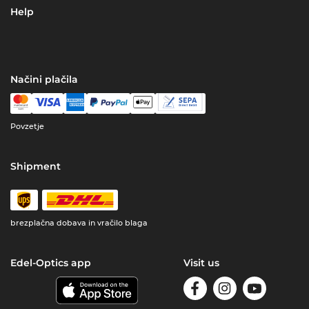
Help
Načini plačila
Povzetje
Shipment
brezplačna dobava in vračilo blaga
Edel-Optics app
Visit us