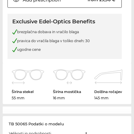
Exclusive Edel-Optics Benefits
brezplačna dobava in vračilo blaga
pravica do vračila blaga v toliko dneh: 30
ugodne cene
Širina stekel
Širina mostička
Dolžina ročajev
55 mm
16 mm
145 mm
TB 50065 Podatki o modelu
Velikosti in podrobnosti
L