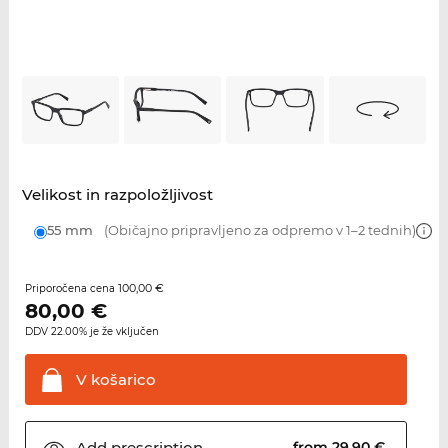
Velikost in razpoložljivost
55 mm
(Običajno pripravljeno za odpremo v 1–2 tednih)
100,00 €
Priporočena cena
80,00
€
DDV 22.00% je že vključen
V
košarico
Add
prescription
from 29,90 €