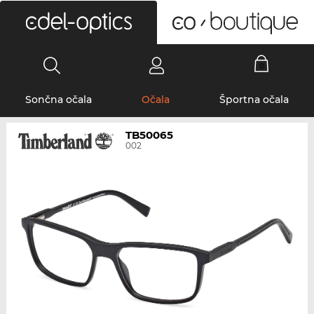
0
Sončna očala
Očala
Športna očala
TB50065
002