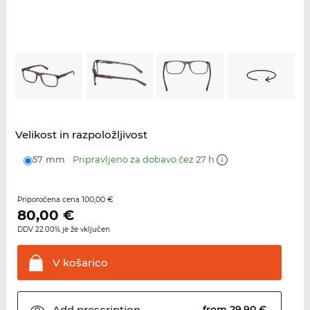
Velikost in razpoložljivost
57 mm
Pripravljeno za dobavo čez 27 h
100,00 €
Priporočena cena
80,00
€
DDV 22.00% je že vključen
V
košarico
Add
prescription
from 29,90 €