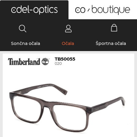
0
Sončna očala
Očala
Športna očala
TB50055
020