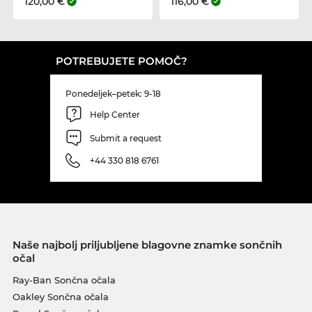
120,00 €
116,00 €
POTREBUJETE POMOČ?
Ponedeljek–petek: 9-18
Help Center
Submit a request
+44 330 818 6761
Naše najbolj priljubljene blagovne znamke sončnih
očal
Ray-Ban Sončna očala
Oakley Sončna očala