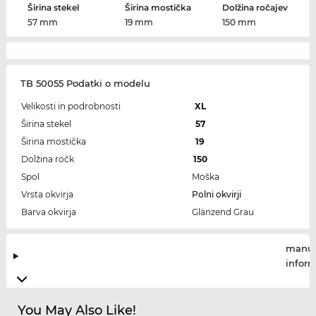
Širina stekel
Širina mostička
Dolžina ročajev
57 mm
19 mm
150 mm
TB 50055 Podatki o modelu
Velikosti in podrobnosti
XL
Širina stekel
57
Širina mostička
19
Dolžina ročk
150
Spol
Moška
Vrsta okvirja
Polni okvirji
Barva okvirja
Glänzend Grau
manuf
infor
You May Also Like!