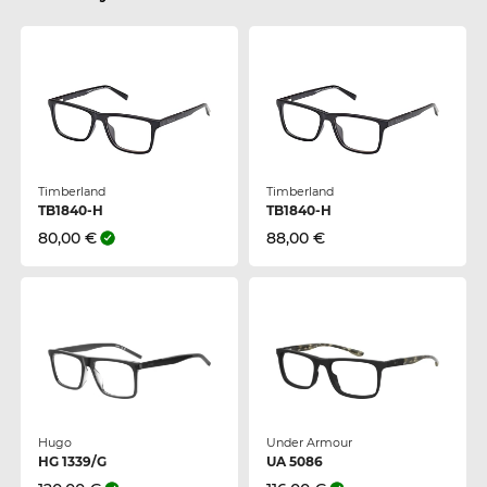
Timberland
Timberland
TB1840-H
TB1840-H
80,00 €
88,00 €
Hugo
Under Armour
HG 1339/G
UA 5086