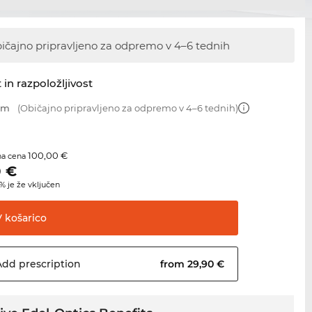
ičajno pripravljeno za odpremo v 4–6 tednih
 in razpoložljivost
 mm
(Običajno pripravljeno za odpremo v 4–6 tednih)
100,00 €
na cena
0
€
 je že vključen
V
košarico
Add
prescription
from 29,90 €