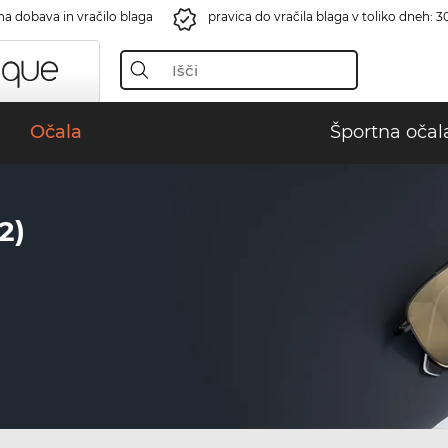
na dobava in vračilo blaga
pravica do vračila blaga v toliko dneh: 3
Očala
Športna očal
2)