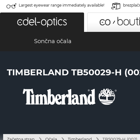
Largest eyewear range immediately available!
brezplač
Sončna očala
TIMBERLAND TB50029-H (00
Začetna stran
Očala
Timberland
TB50029-H (002)