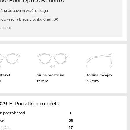
ive Edel-Optics Benefits
ačna dobava in vračilo blaga
 do vračila blaga v toliko dneh: 30
e cene
 stekel
Širina mostička
Dolžina ročajev
m
17 mm
135 mm
029-H Podatki o modelu
 in podrobnosti
L
kel
56
ostička
17