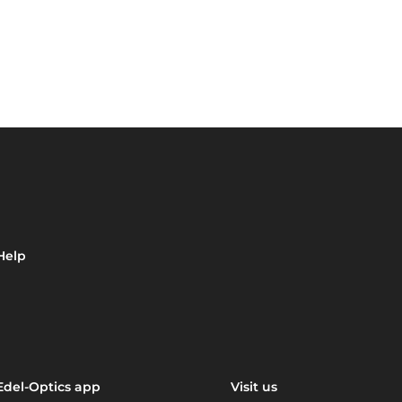
Help
Edel-Optics app
Visit us