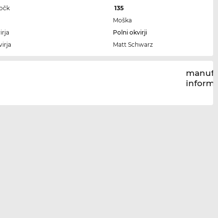
ročk
135
Moška
irja
Polni okvirji
irja
Matt Schwarz
manufa
inform