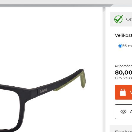
Ob
Velikost
56
Priporoče
80,0
DDV 22.00%