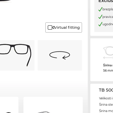
Exclus
brezpl
pravica
ugodn
Virtual fitting
Širina
56 m
TB 50
Velikosti
Širina ste
Širina m