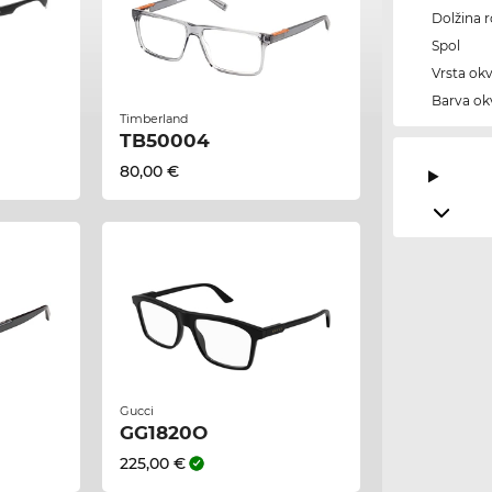
Dolžina 
Spol
Vrsta okv
Barva okv
Timberland
TB50004
80,00 €
Gucci
GG1820O
225,00 €