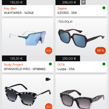
135,20 €
296,00 €
P
Ray-Ban
Zegna
WAYFARER - 14134E
EZ0303 - 55R
50 %
135,20 €
230,00 €
Rudy Project
DITA
SPINSHIELD PRO - SP986822-N000
Luzpa - 03A