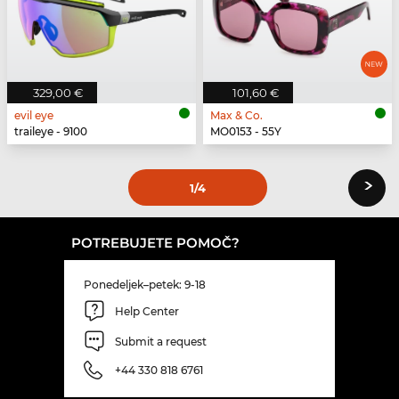
329,00 €
101,60 €
evil eye
Max & Co.
traileye - 9100
MO0153 - 55Y
›
1
/4
POTREBUJETE POMOČ?
Ponedeljek–petek: 9-18
Help Center
Submit a request
+44 330 818 6761