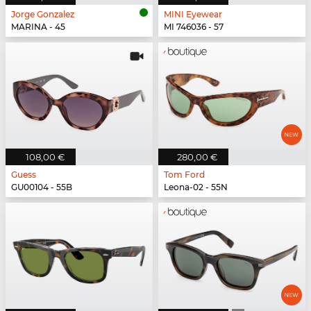
Jorge Gonzalez
MINI Eyewear
MARINA - 45
MI 746036 - 57
108,00 €
280,00 €
Guess
Tom Ford
GU00104 - 55B
Leona-02 - 55N