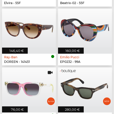
Elvira - 55F
Beatrix-02 - 55F
146,40 €
160,00 €
Ray-Ban
Emilio Pucci
DOREEN - 141451
EP0232 - 99A
76,00 €
280,00 €