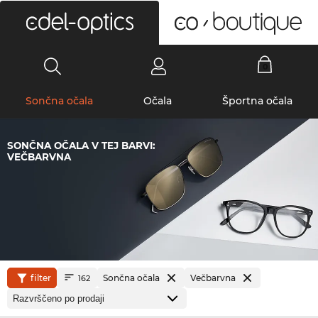
0
Sončna očala
Očala
Športna očala
SONČNA OČALA V TEJ BARVI:
VEČBARVNA
filter
Sončna očala
Večbarvna
162