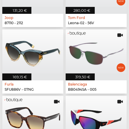
131,20 €
280,00 €
Joop
Tom Ford
87110 - 2112
Leona-02 - 56V
169,15 €
319,50 €
Furla
Balenciaga
SFU886V - 07NG
BB0494SA - 005