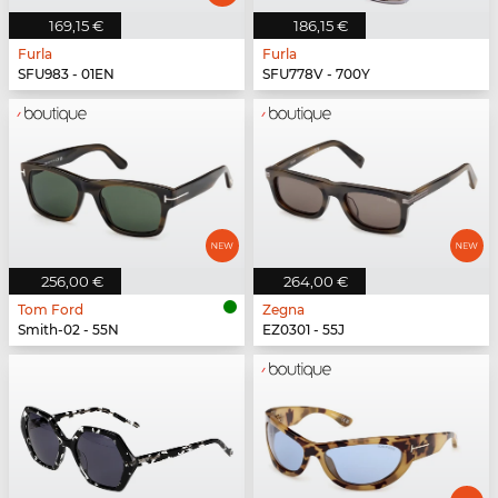
169,15 €
186,15 €
Furla
Furla
SFU983 - 01EN
SFU778V - 700Y
256,00 €
264,00 €
Tom Ford
Zegna
Smith-02 - 55N
EZ0301 - 55J