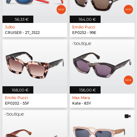
56,33 €
164,00 €
Julbo
Emilio Pucci
CRUISER - 27_J522
EP0252 - 99E
168,00 €
156,00 €
Emilio Pucci
Max Mara
EP0202 - 55F
Kate - 83Y