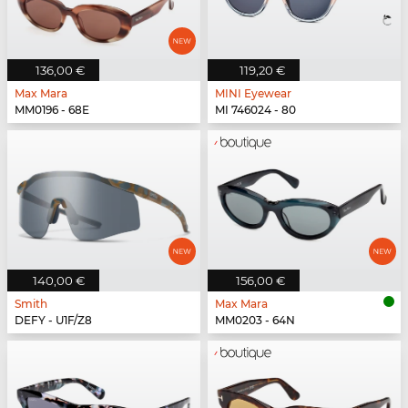
136,00 €
119,20 €
Max Mara
MINI Eyewear
MM0196 - 68E
MI 746024 - 80
140,00 €
156,00 €
Smith
Max Mara
DEFY - U1F/Z8
MM0203 - 64N