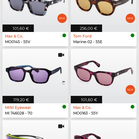
101,60 €
256,00 €
Max & Co.
Tom Ford
MO0145 - 55V
Marine-02 - 55E
119,20 €
101,60 €
MINI Eyewear
Max & Co.
MI 746028 - 70
MO0163 - 55Y