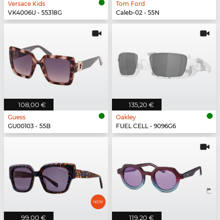
Versace Kids
Tom Ford
VK4006U - 55318G
Caleb-02 - 55N
108,00 €
135,20 €
Guess
Oakley
GU00103 - 55B
FUEL CELL - 9096G6
99,00 €
119,20 €