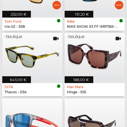
232,00 €
151,20 €
Tom Ford
Nike
Iris-02 - 55B
NIKE SHOW X3 FF IM9736X - 100
645,00 €
188,00 €
DITA
Max Mara
Thavos - 03A
Hinge - 55E