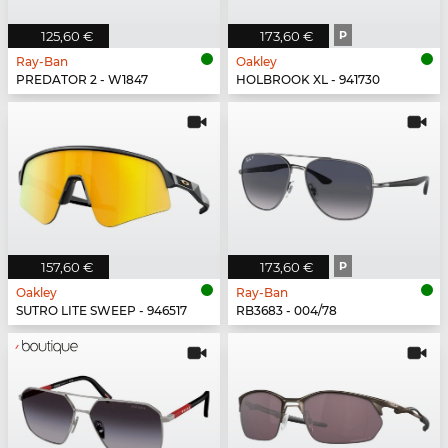
125,60 €
173,60 €
P
Ray-Ban
Oakley
PREDATOR 2 - W1847
HOLBROOK XL - 941730
157,60 €
173,60 €
P
Oakley
Ray-Ban
SUTRO LITE SWEEP - 946517
RB3683 - 004/78