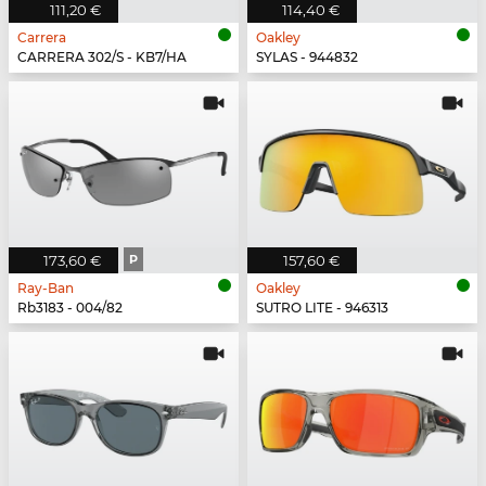
111,20 €
114,40 €
Carrera
Oakley
CARRERA 302/S - KB7/HA
SYLAS - 944832
173,60 €
P
157,60 €
Ray-Ban
Oakley
Rb3183 - 004/82
SUTRO LITE - 946313