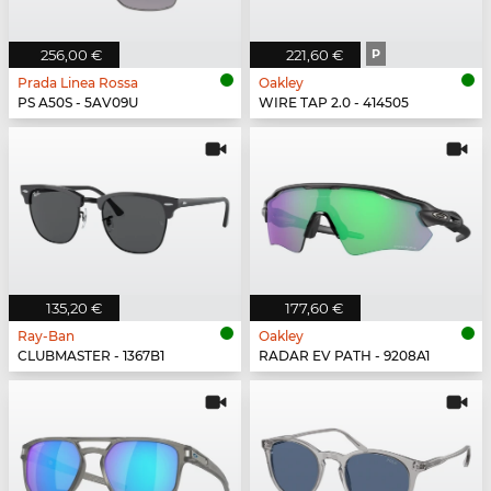
256,00 €
221,60 €
P
Prada Linea Rossa
Oakley
PS A50S - 5AV09U
WIRE TAP 2.0 - 414505
135,20 €
177,60 €
Ray-Ban
Oakley
CLUBMASTER - 1367B1
RADAR EV PATH - 9208A1