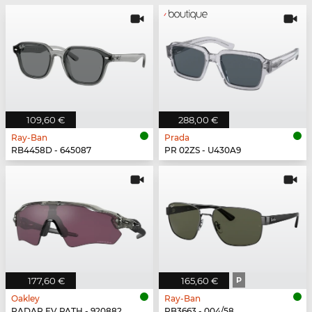
109,60 €
288,00 €
Ray-Ban
Prada
RB4458D - 645087
PR 02ZS - U430A9
177,60 €
165,60 €
P
Oakley
Ray-Ban
RADAR EV PATH - 920882
RB3663 - 004/58