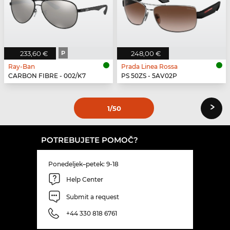
233,60 €
P
248,00 €
Ray-Ban
Prada Linea Rossa
CARBON FIBRE - 002/K7
PS 50ZS - 5AV02P
›
1
/50
POTREBUJETE POMOČ?
Ponedeljek–petek: 9-18
Help Center
Submit a request
+44 330 818 6761