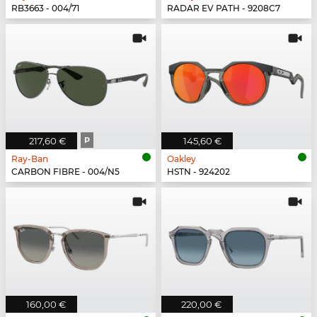
RB3663 - 004/71
RADAR EV PATH - 9208C7
217,60 €
P
145,60 €
Ray-Ban
Oakley
CARBON FIBRE - 004/N5
HSTN - 924202
160,00 €
220,00 €