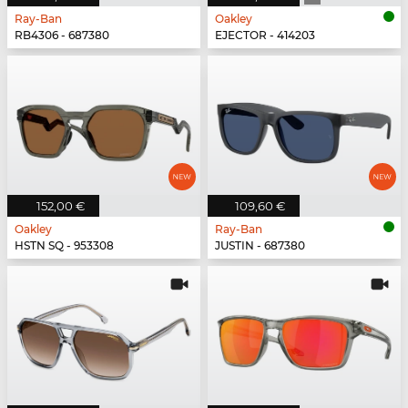
Ray-Ban
Oakley
RB4306 - 687380
EJECTOR - 414203
152,00 €
109,60 €
Oakley
Ray-Ban
HSTN SQ - 953308
JUSTIN - 687380