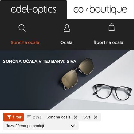
0
Sončna očala
Očala
Športna očala
SONČNA OČALA V TEJ BARVI: SIVA
filter
Sončna očala
Siva
2.393