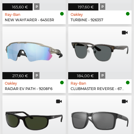
165,60 €
P
197,60 €
P
Ray-Ban
Oakley
NEW WAYFARER - 64503R
TURBINE - 926357
217,60 €
P
184,00 €
P
Oakley
Ray-Ban
RADAR EV PATH - 9208F6
CLUBMASTER REVERSE - 670781