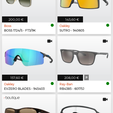
200,00 €
145,60 €
Boss
Oakley
BOSS 1724/S - FT3/9K
SUTRO - 940605
157,60 €
208,00 €
P
Oakley
Ray-Ban
EVZERO BLADES - 945403
RB4385 - 60175J