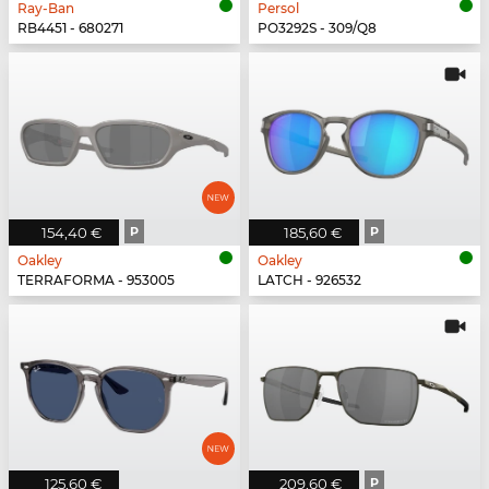
Ray-Ban
Persol
RB4451 - 680271
PO3292S - 309/Q8
154,40 €
P
185,60 €
P
Oakley
Oakley
TERRAFORMA - 953005
LATCH - 926532
125,60 €
209,60 €
P