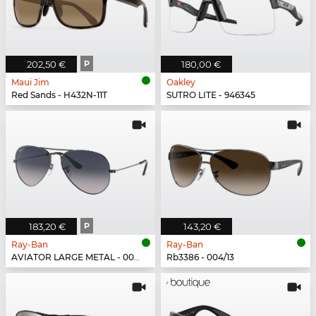
202,50 €
P
180,00 €
Maui Jim
Oakley
Red Sands - H432N-11T
SUTRO LITE - 946345
183,20 €
P
143,20 €
Ray-Ban
Ray-Ban
AVIATOR LARGE METAL - 004/78
Rb3386 - 004/13