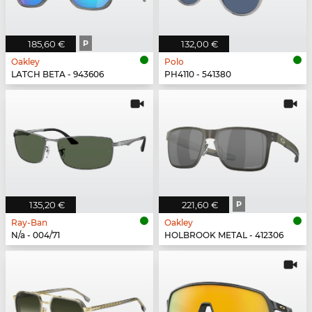
185,60 €
P
132,00 €
Oakley
Polo
LATCH BETA - 943606
PH4110 - 541380
135,20 €
221,60 €
P
Ray-Ban
Oakley
N/a - 004/71
HOLBROOK METAL - 412306