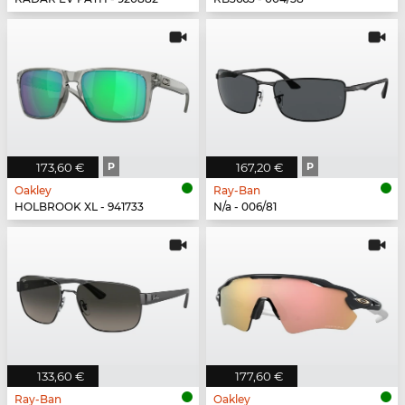
173,60 €
P
167,20 €
P
Oakley
Ray-Ban
HOLBROOK XL - 941733
N/a - 006/81
133,60 €
177,60 €
Ray-Ban
Oakley