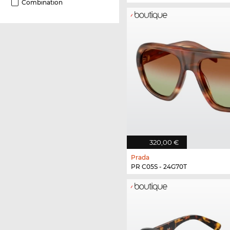
Combination
320,00 €
Prada
PR C05S - 24G70T