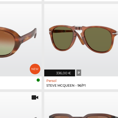
336,00 €
P
Persol
STEVE MCQUEEN - 96/P1