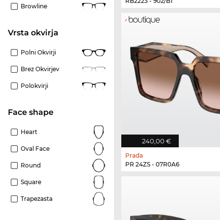
RB2223 - 902/B1
Browline
Vrsta okvirja
Polni Okvirji
Brez Okvirjev
Polokvirji
Face shape
Heart
240,00 €
Oval Face
Prada
PR 24ZS - 07R0A6
Round
Square
Trapezasta