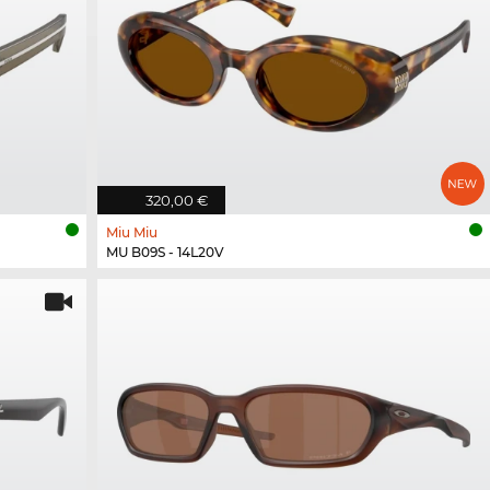
320,00 €
Miu Miu
MU B09S - 14L20V