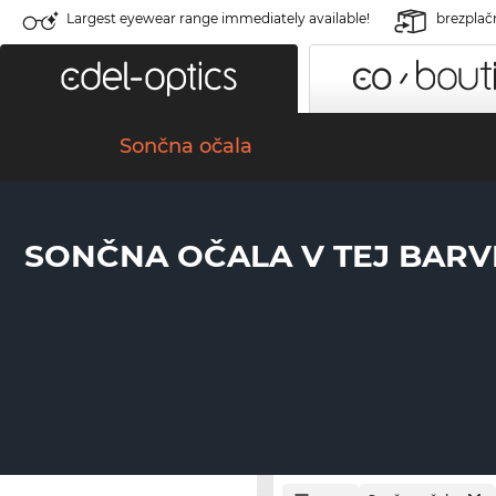
Largest eyewear range immediately available!
brezplač
Sončna očala
SONČNA OČALA V TEJ BARVI