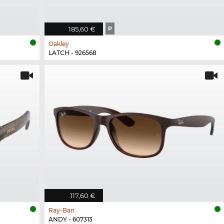
185,60 €
P
Oakley
LATCH - 926568
117,60 €
Ray-Ban
ANDY - 607313