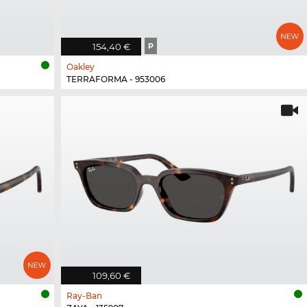
154,40 €
P
Oakley
TERRAFORMA - 953006
109,60 €
Ray-Ban