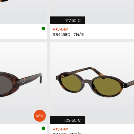
117,60 €
Ray-Ban
RB4458D - 714/13
109,60 €
Ray-Ban