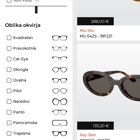
Tom Ford
288,00 €
Oblika okvirja
Miu Miu
MU 04ZS - 19P2Z1
Kvadraten
Pravokotnik
Cat-Eye
Okrogla
Ovalna
Pilot
Neredno
Panto
Panoramska
135,20 €
Trapezna
Ray-Ban