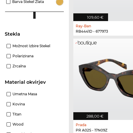
Barva Stekel Zlata
109,60 €
Ray-Ban
RB4441D - 677973
Stekla
Možnost Izbire Stekel
Polarizirana
Zrcalna
Material okvirjev
Umetna Masa
Kovina
Titan
288,00 €
Wood
Prada
PR A02S - 17N09Z