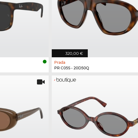
320,00 €
Prada
PR C05S - 20D50Q