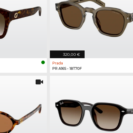
320,00 €
Prada
PR A16S - 18T70F