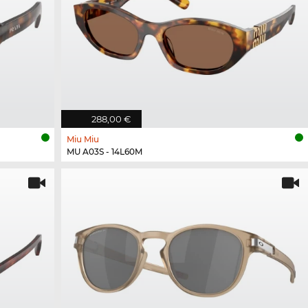
288,00 €
Miu Miu
MU A03S - 14L60M