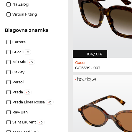
Na Zalogi
Virtual Fitting
Blagovna znamka
Carrera
Gucci
184,50 €
Miu Miu
Gucci
GG1338S - 003
Oakley
Persol
Prada
Prada Linea Rossa
Ray-Ban
Saint Laurent