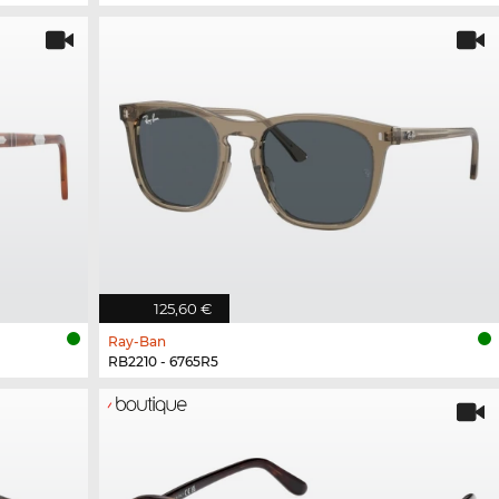
125,60 €
Ray-Ban
RB2210 - 6765R5