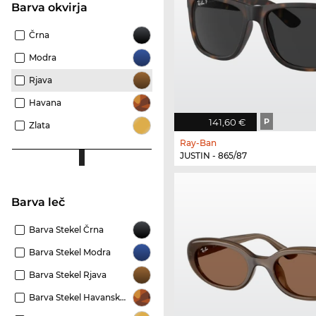
Barva okvirja
Črna
Modra
Rjava
Havana
141,60 €
P
Zlata
Ray-Ban
JUSTIN - 865/87
Barva leč
Barva Stekel Črna
Barva Stekel Modra
Barva Stekel Rjava
Barva Stekel Havansko Rjava