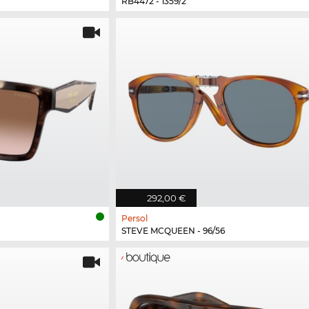
RB4472 - 1359/2
292,00 €
Persol
STEVE MCQUEEN - 96/56