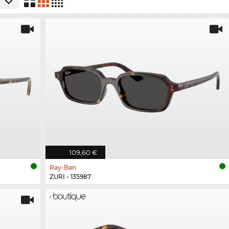
109,60 €
Ray-Ban
ZURI - 135987