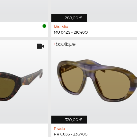
288,00 €
Miu Miu
MU 04ZS - 21C40O
320,00 €
Prada
PR C05S - 23G70G