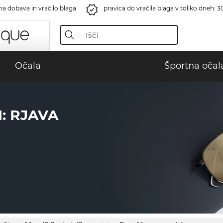
na dobava in vračilo blaga
pravica do vračila blaga v toliko dneh: 3
Očala
Športna očal
: RJAVA