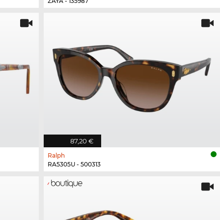
ZAYA - 135987
87,20 €
Ralph
RA5305U - 500313