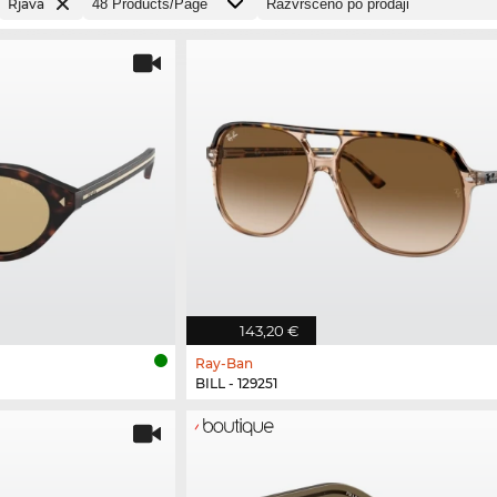
Rjava
143,20 €
Ray-Ban
BILL - 129251