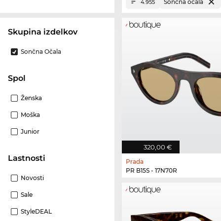
Sončna očala
4.955
Skupina izdelkov
Sončna Očala
Spol
Ženska
Moška
Junior
320,00 €
Lastnosti
Prada
PR B15S - 17N70R
Novosti
Sale
StyleDEAL