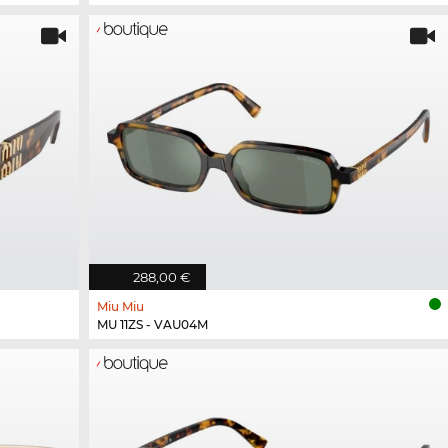
288,00 €
Miu Miu
MU 11ZS - VAU04M