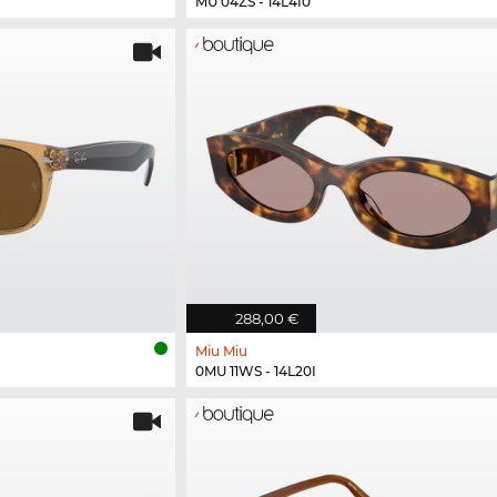
MU 04ZS - 14L4I0
288,00 €
Miu Miu
0MU 11WS - 14L20I