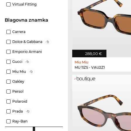
Virtual Fitting
Blagovna znamka
Carrera
Dolce & Gabbana
Emporio Armani
288,00 €
Gucci
Miu Miu
MU 11ZS - VAU2Z1
Miu Miu
Oakley
Persol
Polaroid
Prada
Ray-Ban