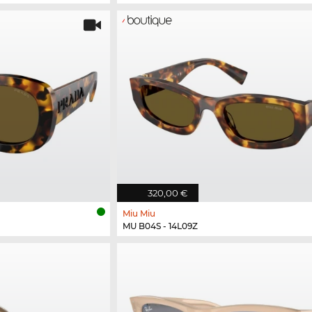
320,00 €
Miu Miu
MU B04S - 14L09Z