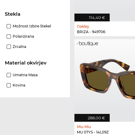
Stekla
114,40 €
Možnost Izbire Stekel
Oakley
BRIZA - 949706
Polarizirana
Zrcalna
Material okvirjev
Umetna Masa
Kovina
288,00 €
Miu Miu
MU 07YS - 14L09Z