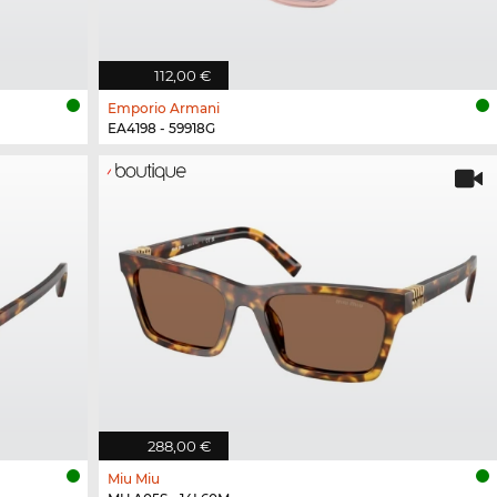
112,00 €
Emporio Armani
EA4198 - 59918G
288,00 €
Miu Miu