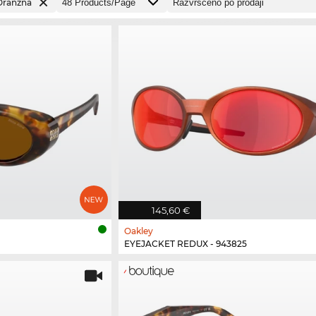
Oranžna
145,60 €
Oakley
EYEJACKET REDUX - 943825