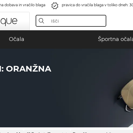
na dobava in vračilo blaga
pravica do vračila blaga v toliko dneh: 3
Očala
Športna očal
I: ORANŽNA