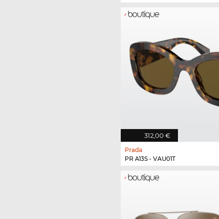
312,00 €
Prada
PR A13S - VAU01T