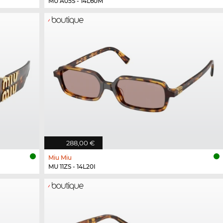
MU A05S - 14L60M
288,00 €
Miu Miu
MU 11ZS - 14L20I