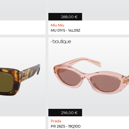
288,00 €
Miu Miu
MU 01YS - 14L09Z
296,00 €
Prada
PR 26ZS - 19Q10D