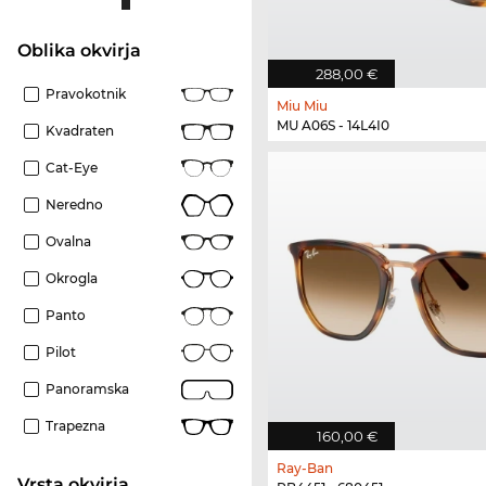
Oblika okvirja
288,00 €
Pravokotnik
Miu Miu
MU A06S - 14L4I0
Kvadraten
Cat-Eye
Neredno
Ovalna
Okrogla
Panto
Pilot
Panoramska
Trapezna
160,00 €
Ray-Ban
Vrsta okvirja