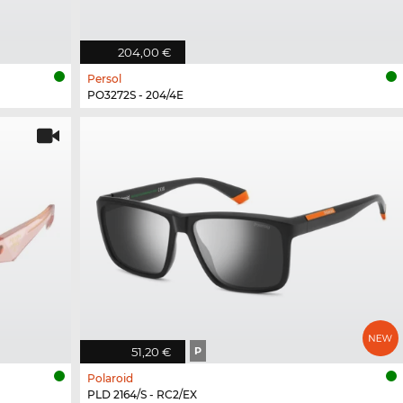
204,00 €
Persol
PO3272S - 204/4E
51,20 €
P
Polaroid
PLD 2164/S - RC2/EX