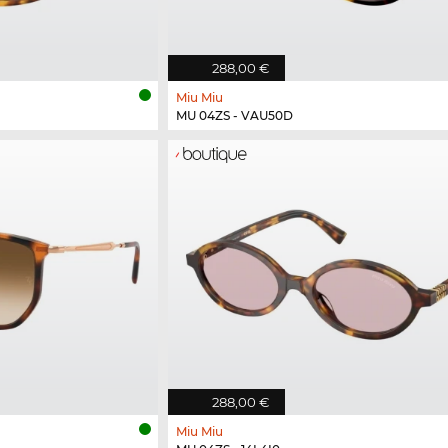
288,00 €
Miu Miu
MU 04ZS - VAU50D
288,00 €
Miu Miu