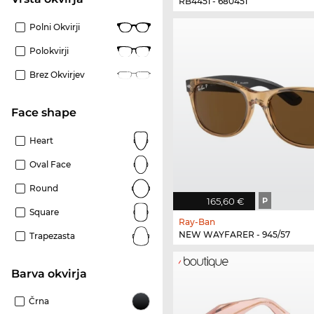
RB4451 - 680451
Polni Okvirji
Polokvirji
Brez Okvirjev
Face shape
Heart
Oval Face
Round
165,60 €
P
Square
Ray-Ban
NEW WAYFARER - 945/57
Trapezasta
Barva okvirja
Črna