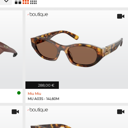
288,00 €
Miu Miu
MU A03S - 14L60M