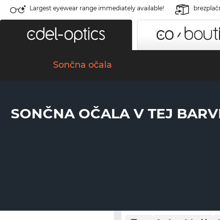
Largest eyewear range immediately available!
brezplač
Sončna očala
SONČNA OČALA V TEJ BARV