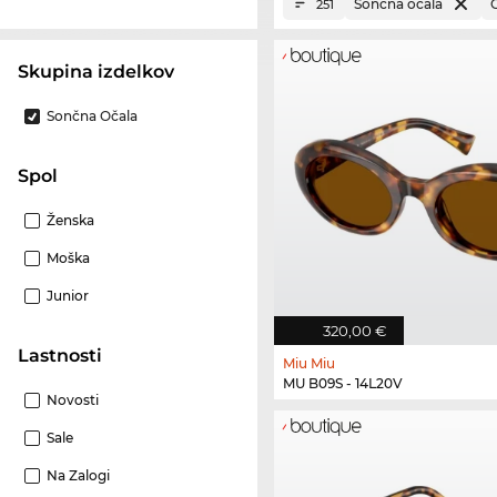
Sončna očala
251
Skupina izdelkov
Sončna Očala
Spol
Ženska
Moška
Junior
320,00 €
Lastnosti
Miu Miu
MU B09S - 14L20V
Novosti
Sale
Na Zalogi