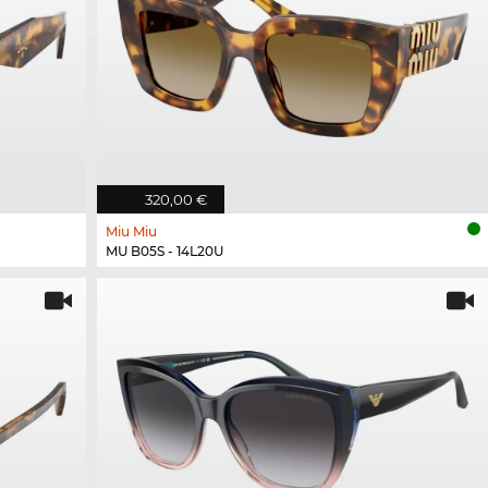
320,00 €
Miu Miu
MU B05S - 14L20U