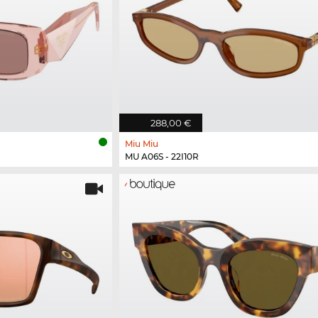
288,00 €
Miu Miu
MU A06S - 22I10R