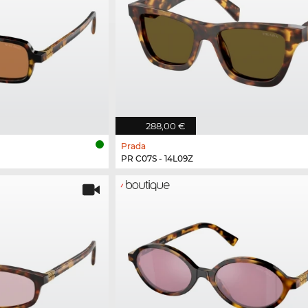
288,00 €
Prada
PR C07S - 14L09Z