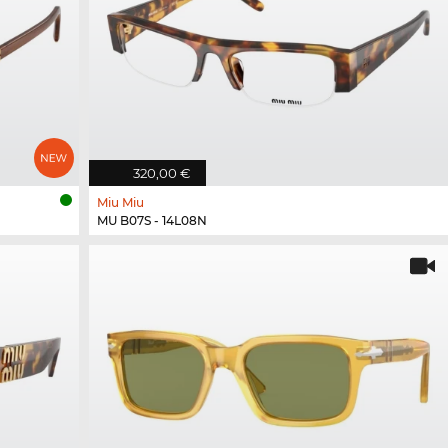
320,00 €
Miu Miu
MU B07S - 14L08N