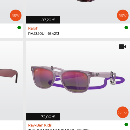
87,20 €
Ralph
RA5350U - 634213
72,00 €
Ray-Ban Kids