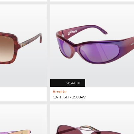
66,40 €
Arnette
CATFISH - 29084V