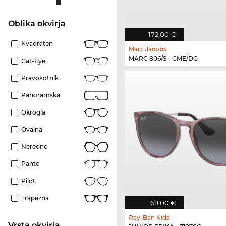
Oblika okvirja
172,00 €
Kvadraten
Marc Jacobs
MARC 806/S - GME/DG
Cat-Eye
Pravokotnik
Panoramska
Okrogla
Ovalna
Neredno
Panto
Pilot
Trapezna
68,00 €
Ray-Ban Kids
Vrsta okvirja