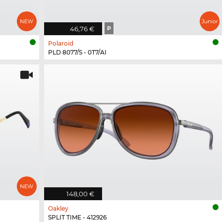
46,76 €
P
Polaroid
PLD 8077/S - 0T7/AI
148,00 €
Oakley
SPLIT TIME - 412926