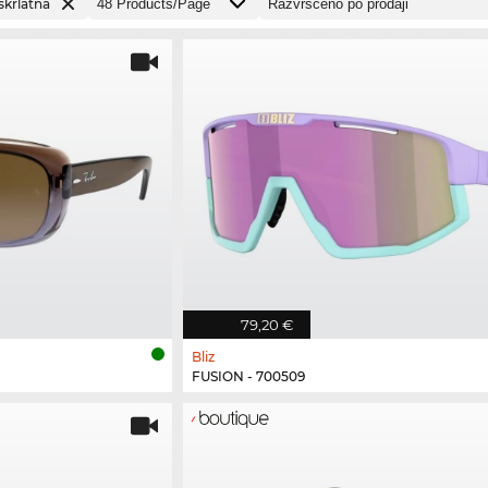
škrlatna
79,20 €
Bliz
FUSION - 700509