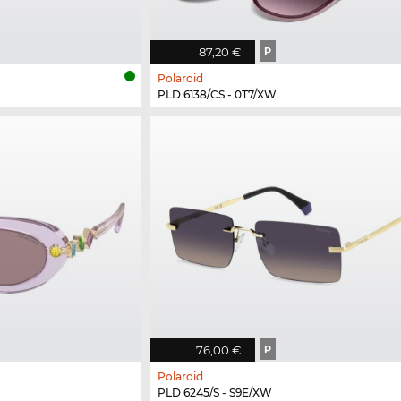
87,20 €
P
Polaroid
PLD 6138/CS - 0T7/XW
76,00 €
P
Polaroid
PLD 6245/S - S9E/XW