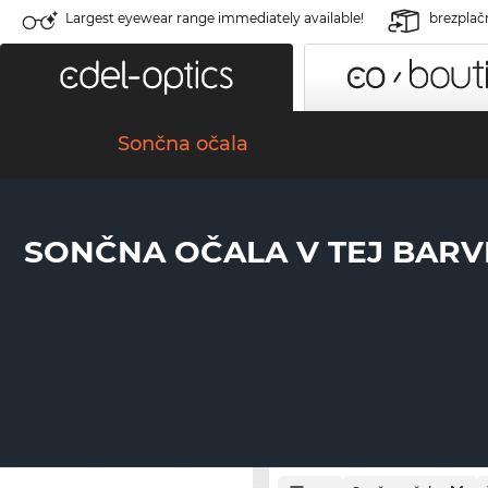
Largest eyewear range immediately available!
brezplač
Sončna očala
SONČNA OČALA V TEJ BARV