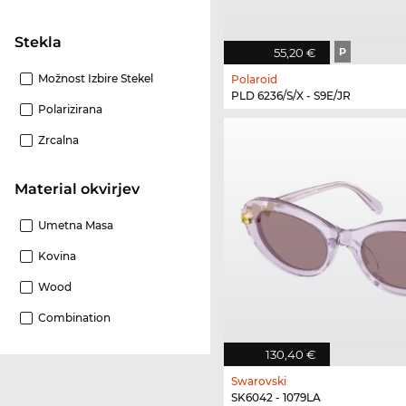
Stekla
55,20 €
P
Možnost Izbire Stekel
Polaroid
PLD 6236/S/X - S9E/JR
Polarizirana
Zrcalna
Material okvirjev
Umetna Masa
Kovina
Wood
Combination
130,40 €
Swarovski
SK6042 - 1079LA