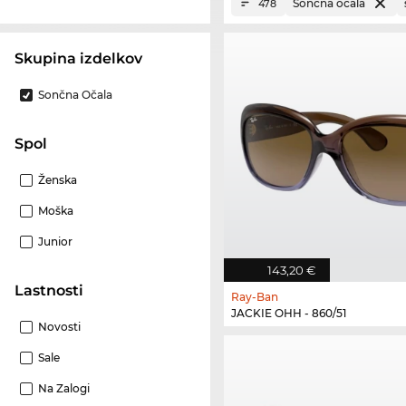
Sončna očala
478
Skupina izdelkov
Sončna Očala
Spol
Ženska
Moška
Junior
143,20 €
Lastnosti
Ray-Ban
JACKIE OHH - 860/51
Novosti
Sale
Na Zalogi