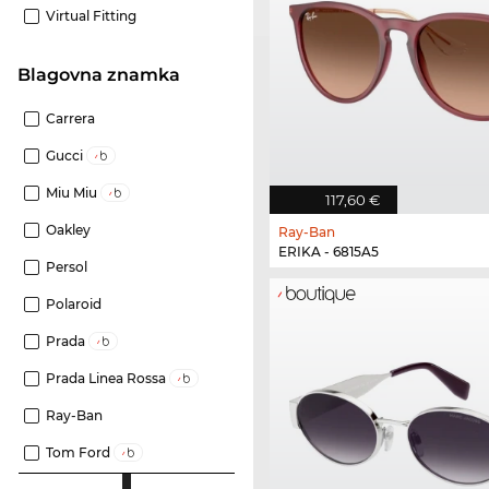
Virtual Fitting
Blagovna znamka
Carrera
Gucci
Miu Miu
117,60 €
Oakley
Ray-Ban
ERIKA - 6815A5
Persol
Polaroid
Prada
Prada Linea Rossa
Ray-Ban
Tom Ford