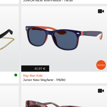
JUNIOR NEW WAYFARER - 7147B1
61,97 €
Ray-Ban Kids
Junior New Wayfarer - 178/80