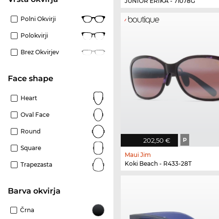
JUNIOR ERIKA - 71078G
Polni Okvirji
Polokvirji
Brez Okvirjev
Face shape
Heart
Oval Face
Round
202,50 €
P
Square
Maui Jim
Koki Beach - R433-28T
Trapezasta
Barva okvirja
Črna