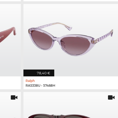
78,40 €
Ralph
RA5338U - 57468H