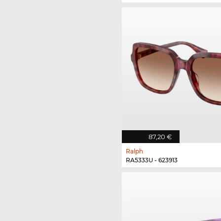
87,20 €
Ralph
RA5333U - 623913