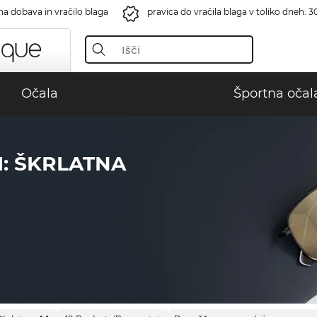
na dobava in vračilo blaga
pravica do vračila blaga v toliko dneh: 3
Očala
Športna očal
I: ŠKRLATNA