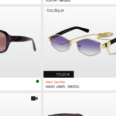
JUSTIN - 6815A5
175,20 €
Marc Jacobs
MARC 496/S - S9E/DG