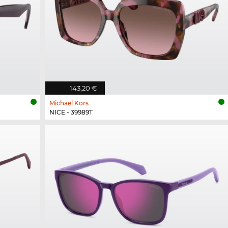
143,20 €
Michael Kors
NICE - 39989T