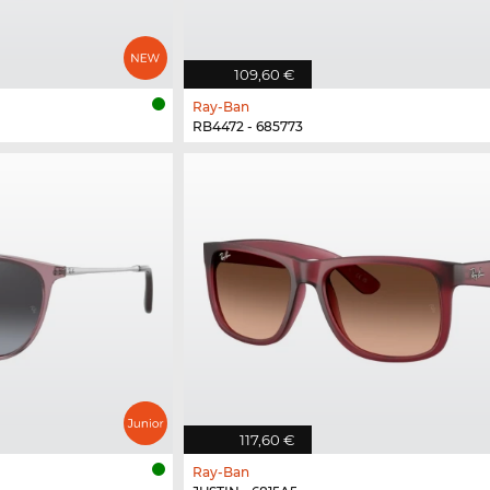
109,60 €
Ray-Ban
RB4472 - 685773
117,60 €
Ray-Ban