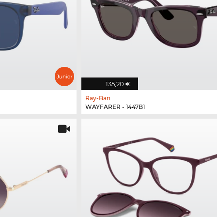
135,20 €
Ray-Ban
WAYFARER - 1447B1