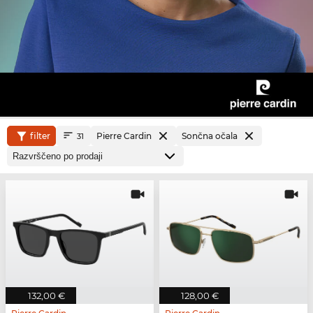
filter
Pierre Cardin
Sončna očala
31
132,00 €
128,00 €