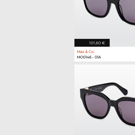
101,60 €
Max & Co.
MO0146 - 01A