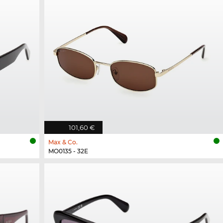
101,60 €
Max & Co.
MO0135 - 32E