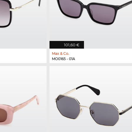
101,60 €
Max & Co.
MO0165 - 01A