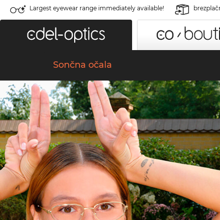
Largest eyewear range immediately available!
brezplač
Sončna očala