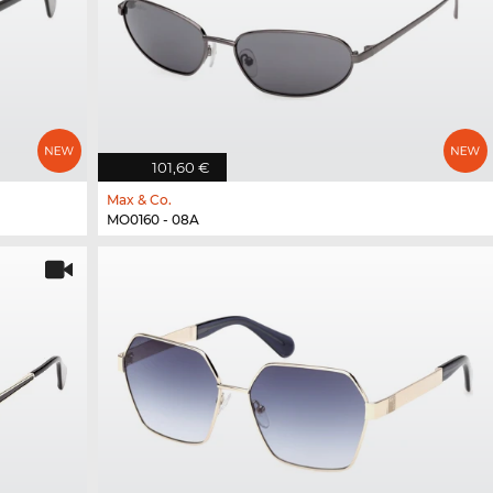
101,60 €
Max & Co.
MO0160 - 08A