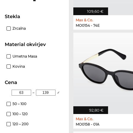
109,60 €
Stekla
Max & Co.
MO0154 - 74E
Zrcalna
Material okvirjev
Umetna Masa
Kovina
Cena
–
✓
50 – 100
92,80 €
100 – 120
Max & Co.
120 – 200
MO0158 - 01A