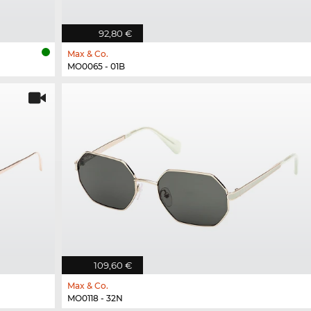
92,80 €
Max & Co.
MO0065 - 01B
109,60 €
Max & Co.
MO0118 - 32N