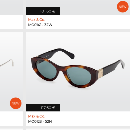
101,60 €
Max & Co.
MO0141 - 32W
117,60 €
Max & Co.
MO0123 - 52N