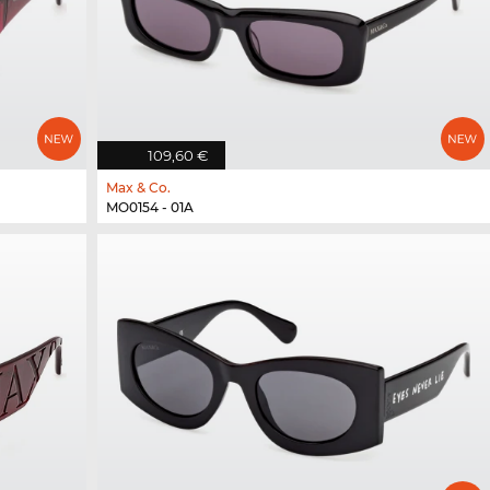
109,60 €
Max & Co.
MO0154 - 01A