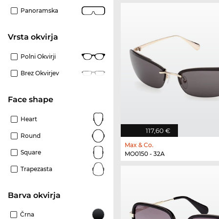
Panoramska
Vrsta okvirja
Polni Okvirji
Brez Okvirjev
Face shape
Heart
117,60 €
Round
Max & Co.
Square
MO0150 - 32A
Trapezasta
Barva okvirja
Črna