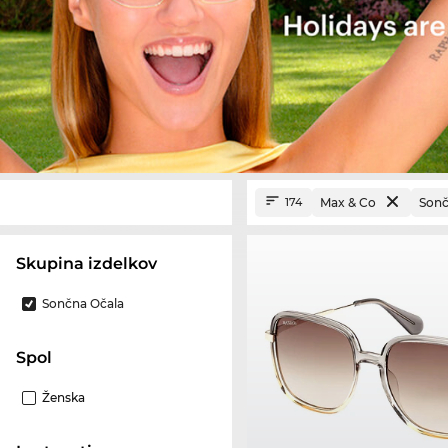
Max & Co
Sonč
174
Skupina izdelkov
Sončna Očala
Spol
Ženska