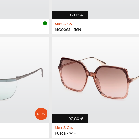
92,80 €
Max & Co.
MO0065 - 56N
92,80 €
Max & Co.
Fusca - 74F