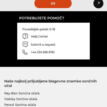
›
1
/3
POTREBUJETE POMOČ?
Ponedeljek–petek: 9-18
Help Center
Submit a request
+44 330 818 6761
Naše najbolj priljubljene blagovne znamke sončnih
očal
Ray-Ban Sončna očala
Oakley Sončna očala
Persol Sončna očala