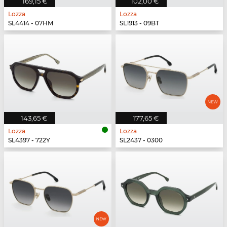
169,15 €
102,00 €
Lozza
Lozza
SL4414 - 07HM
SL1913 - 09BT
143,65 €
177,65 €
Lozza
Lozza
SL4397 - 722Y
SL2437 - 0300