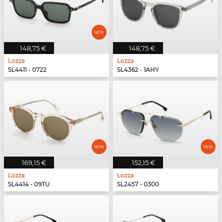
148,75 €
148,75 €
Lozza
Lozza
SL4411 - 0722
SL4362 - 1AHY
169,15 €
152,15 €
Lozza
Lozza
SL4414 - 09TU
SL2457 - 0300