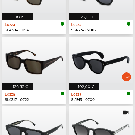
118,15 €
126,65 €
Lozza
Lozza
SL4304 - 09AJ
SL4374 - 700Y
126,65 €
102,00 €
Lozza
Lozza
SL4317 - 0722
SL1913 - 0700