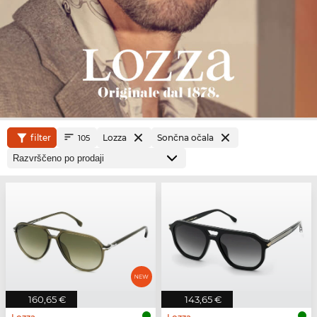
filter
Lozza
Sončna očala
105
160,65 €
143,65 €