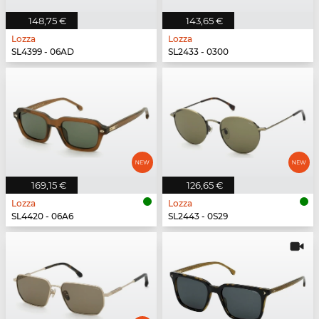
148,75 €
143,65 €
Lozza
Lozza
SL4399 - 06AD
SL2433 - 0300
169,15 €
126,65 €
Lozza
Lozza
SL4420 - 06A6
SL2443 - 0S29