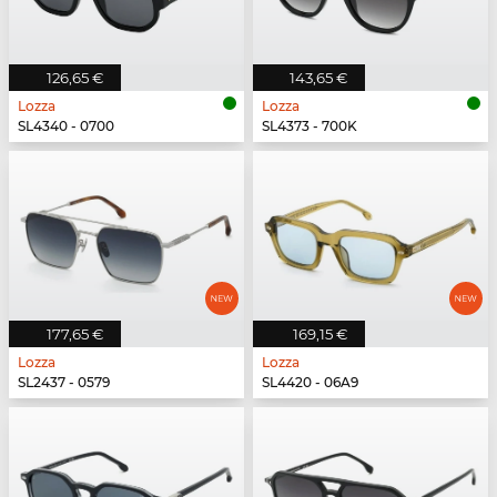
126,65 €
143,65 €
Lozza
Lozza
SL4340 - 0700
SL4373 - 700K
177,65 €
169,15 €
Lozza
Lozza
SL2437 - 0579
SL4420 - 06A9