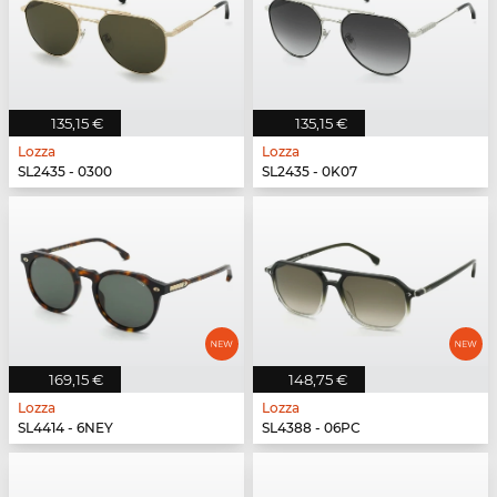
135,15 €
135,15 €
Lozza
Lozza
SL2435 - 0300
SL2435 - 0K07
169,15 €
148,75 €
Lozza
Lozza
SL4414 - 6NEY
SL4388 - 06PC