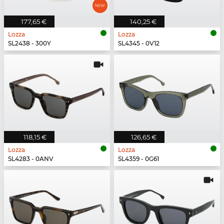
177,65 €
140,25 €
Lozza
Lozza
SL2438 - 300Y
SL4345 - 0V12
118,15 €
126,65 €
Lozza
Lozza
SL4283 - 0ANV
SL4359 - 0G61