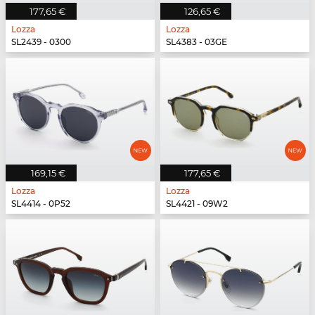
177,65 €
126,65 €
Lozza
Lozza
SL2439 - 0300
SL4383 - 03GE
169,15 €
177,65 €
Lozza
Lozza
SL4414 - 0P52
SL4421 - 09W2