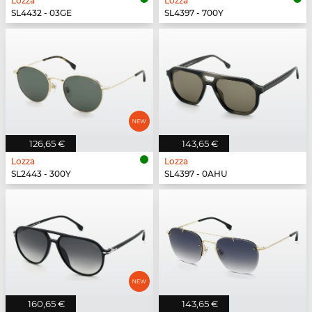
Lozza
Lozza
SL4432 - 03GE
SL4397 - 700Y
126,65 €
143,65 €
Lozza
Lozza
SL2443 - 300Y
SL4397 - 0AHU
160,65 €
143,65 €