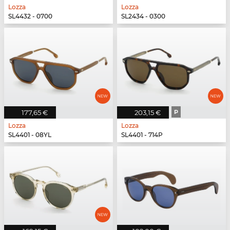
Lozza
Lozza
SL4432 - 0700
SL2434 - 0300
177,65 €
203,15 €
P
Lozza
Lozza
SL4401 - 08YL
SL4401 - 714P