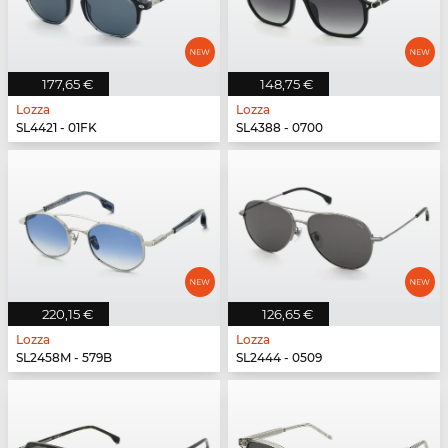
177,65 €
148,75 €
Lozza
Lozza
SL4421 - 01FK
SL4388 - 0700
220,15 €
126,65 €
Lozza
Lozza
SL2458M - 579B
SL2444 - 0509