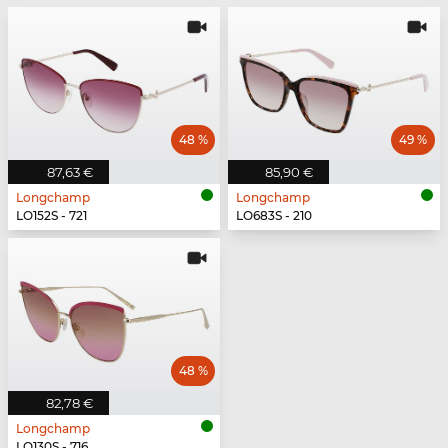
48 %
49 %
87,63 €
85,90 €
Longchamp
Longchamp
LO152S - 721
LO683S - 210
48 %
82,78 €
Longchamp
LO130S - 716