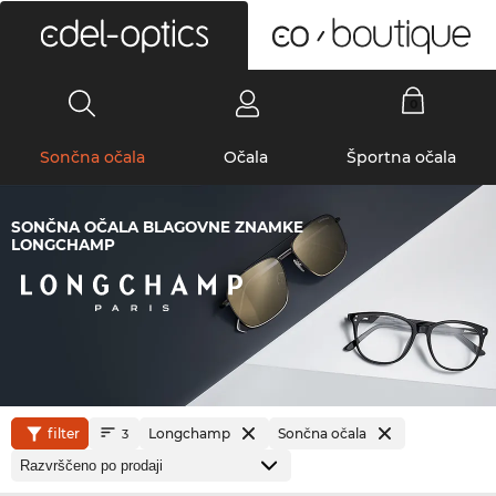
0
Sončna očala
Očala
Športna očala
SONČNA OČALA BLAGOVNE ZNAMKE
LONGCHAMP
filter
Longchamp
Sončna očala
3