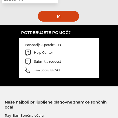
1
/1
POTREBUJETE POMOČ?
Ponedeljek–petek: 9-18
Help Center
Submit a request
+44 330 818 6761
Naše najbolj priljubljene blagovne znamke sončnih
očal
Ray-Ban Sončna očala