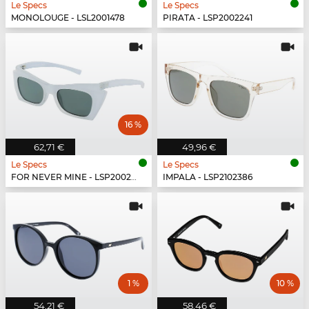
Le Specs
Le Specs
MONOLOUGE - LSL2001478
PIRATA - LSP2002241
16 %
62,71 €
49,96 €
Le Specs
Le Specs
FOR NEVER MINE - LSP2002267
IMPALA - LSP2102386
1 %
10 %
54,21 €
58,46 €