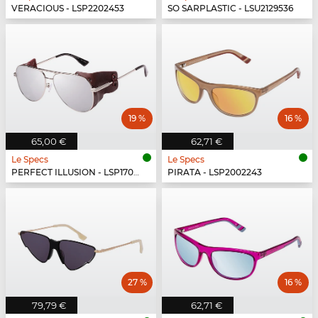
VERACIOUS - LSP2202453
SO SARPLASTIC - LSU2129536
19 %
16 %
65,00 €
62,71 €
Le Specs
Le Specs
PERFECT ILLUSION - LSP1702150
PIRATA - LSP2002243
27 %
16 %
79,79 €
62,71 €