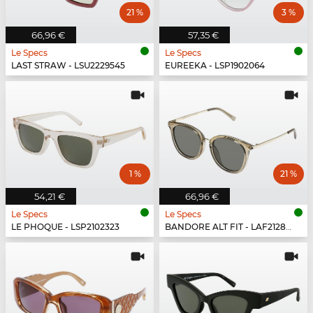
21 %
3 %
66,96 €
57,35 €
Le Specs
Le Specs
LAST STRAW - LSU2229545
EUREEKA - LSP1902064
1 %
21 %
54,21 €
66,96 €
Le Specs
Le Specs
LE PHOQUE - LSP2102323
BANDORE ALT FIT - LAF2128434