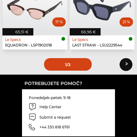
17 %
21 %
65,51 €
66,96 €
Le Specs
Le Specs
SQUADRON - LSP1902018
LAST STRAW - LSU2229544
›
1
/2
POTREBUJETE POMOČ?
Ponedeljek–petek: 9-18
Help Center
Submit a request
+44 330 818 6761