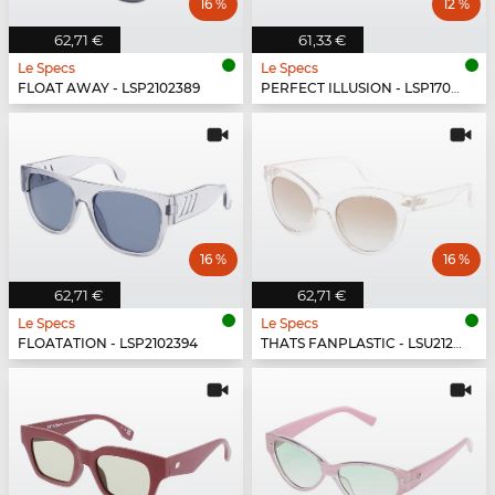
16 %
12 %
62,71 €
61,33 €
Le Specs
Le Specs
FLOAT AWAY - LSP2102389
PERFECT ILLUSION - LSP1702151
16 %
16 %
62,71 €
62,71 €
Le Specs
Le Specs
FLOATATION - LSP2102394
THATS FANPLASTIC - LSU2129539