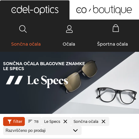
0
Sončna očala
Očala
Športna očala
SONČNA OČALA BLAGOVNE ZNAMKE
LE SPECS
filter
Le Specs
Sončna očala
78