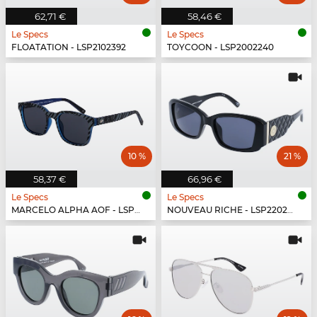
62,71 €
58,46 €
Le Specs
Le Specs
FLOATATION - LSP2102392
TOYCOON - LSP2002240
10 %
21 %
58,37 €
66,96 €
Le Specs
Le Specs
MARCELO ALPHA AOF - LSP1802474
NOUVEAU RICHE - LSP2202430