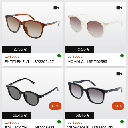
49,96 €
49,96 €
Le Specs
Le Specs
ENTITLEMENT - LSP2202457
MOMALA - LSP2102385
10 %
10 %
58,46 €
58,46 €
Le Specs
Le Specs
EQUINOCTIAL - LAF2028423
VERACIOUS - LSP2202452