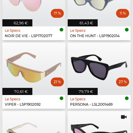
17 %
11 %
62,96 €
61,43 €
Le Specs
Le Specs
NOIR DE VIE - LSP1702077
ON THE HUNT - LSP1902014
21 %
27 %
70,61 €
79,79 €
Le Specs
Le Specs
VIPER - LSP1902092
PERSONA - LSL2001469