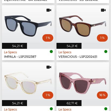
1 %
1 %
54,21 €
54,21 €
Le Specs
Le Specs
IMPALA - LSP2102387
VERACIOUS - LSP2202451
1 %
16 %
54,21 €
62,71 €
Le Specs
Le Specs