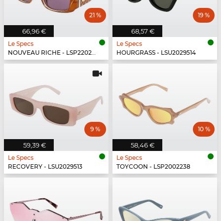
21 %
19 %
66,96 €
68,57 €
Le Specs
Le Specs
NOUVEAU RICHE - LSP2202431
HOURGRASS - LSU2029514
9 %
10 %
59,39 €
58,46 €
Le Specs
Le Specs
RECOVERY - LSU2029513
TOYCOON - LSP2002238