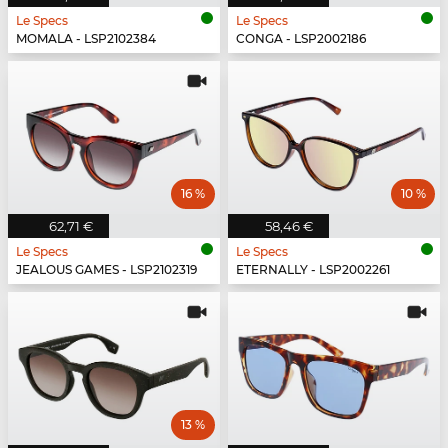
Le Specs
Le Specs
MOMALA - LSP2102384
CONGA - LSP2002186
16 %
10 %
62,71 €
58,46 €
Le Specs
Le Specs
JEALOUS GAMES - LSP2102319
ETERNALLY - LSP2002261
13 %