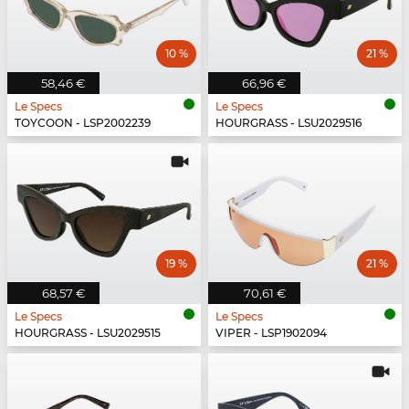
10 %
21 %
58,46 €
66,96 €
Le Specs
Le Specs
TOYCOON - LSP2002239
HOURGRASS - LSU2029516
19 %
21 %
68,57 €
70,61 €
Le Specs
Le Specs
HOURGRASS - LSU2029515
VIPER - LSP1902094