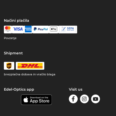
Načini plačila
Povzetje
Shipment
brezplačna dobava in vračilo blaga
Edel-Optics app
Visit us