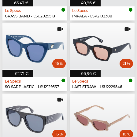
63,47 €
49,96 €
Le Specs
Le Specs
GRASS BAND - LSU2029518
IMPALA - LSP2102388
16 %
21 %
62,71 €
66,96 €
Le Specs
Le Specs
SO SARPLASTIC - LSU2129537
LAST STRAW - LSU2229546
16 %
10 %