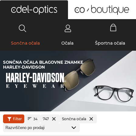
0
Sončna očala
Očala
Športna očala
SONČNA OČALA BLAGOVNE ZNAMKE
HARLEY-DAVIDSON
filter
747
Sončna očala
34