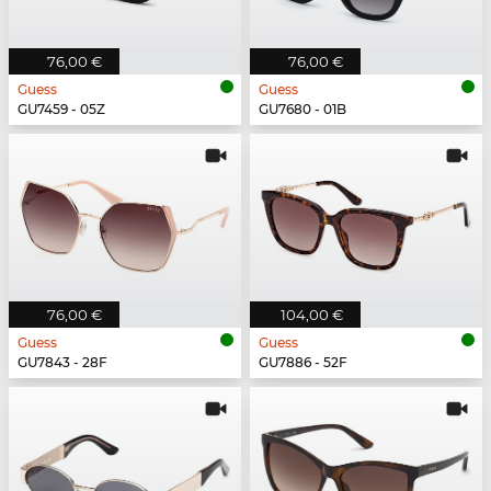
76,00 €
76,00 €
Guess
Guess
GU7459 - 05Z
GU7680 - 01B
76,00 €
104,00 €
Guess
Guess
GU7843 - 28F
GU7886 - 52F