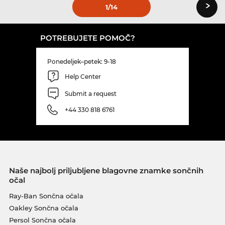
›
1
/14
POTREBUJETE POMOČ?
Ponedeljek–petek: 9-18
Help Center
Submit a request
+44 330 818 6761
Naše najbolj priljubljene blagovne znamke sončnih
očal
Ray-Ban Sončna očala
Oakley Sončna očala
Persol Sončna očala