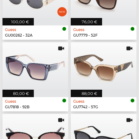
100,00 €
76,00 €
Guess
Guess
GU00262 - 32A
GU7779 - 52F
80,00 €
88,00 €
Guess
Guess
GU7818 - 92B
GU7742 - 57G