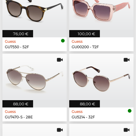
76,00 €
100,00 €
Guess
Guess
GU7550 - 52F
GU00200 - 72F
88,00 €
88,00 €
Guess
Guess
GU7470-S - 28E
GU5214 - 32F