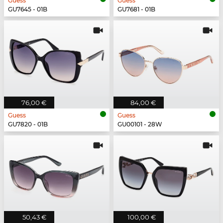
Guess
Guess
GU7645 - 01B
GU7681 - 01B
76,00 €
84,00 €
Guess
Guess
GU7820 - 01B
GU00101 - 28W
50,43 €
100,00 €