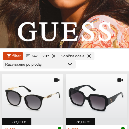
filter
707
Sončna očala
642
88,00 €
76,00 €