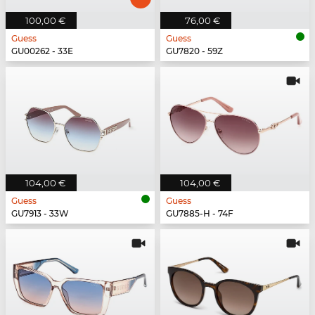
100,00 €
76,00 €
Guess
Guess
GU00262 - 33E
GU7820 - 59Z
104,00 €
104,00 €
Guess
Guess
GU7913 - 33W
GU7885-H - 74F