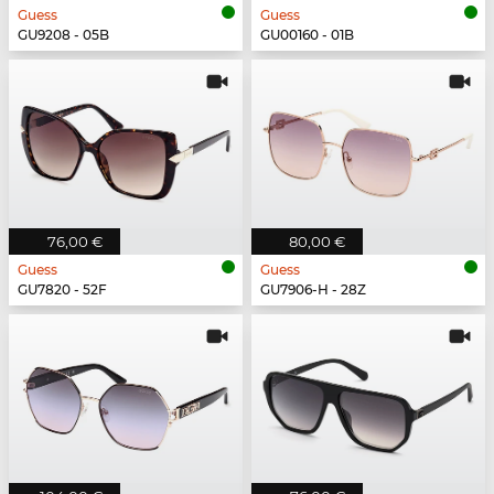
Guess
Guess
GU9208 - 05B
GU00160 - 01B
76,00 €
80,00 €
Guess
Guess
GU7820 - 52F
GU7906-H - 28Z