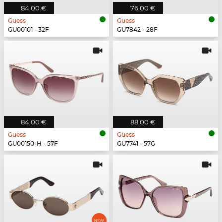
84,00 €
76,00 €
Guess
Guess
GU00101 - 32F
GU7842 - 28F
84,00 €
88,00 €
Guess
Guess
GU00150-H - 57F
GU7741 - 57G