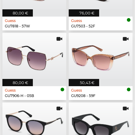
80,00 €
76,00 €
Guess
Guess
GU7818 - 57W
GU7503 - 52F
80,00 €
50,43 €
Guess
Guess
GU7906-H - 05B
GU9208 - 59F