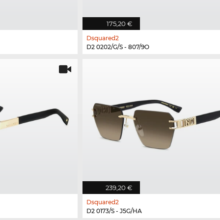
175,20 €
Dsquared2
D2 0202/G/S - 807/9O
239,20 €
Dsquared2
D2 0173/S - J5G/HA