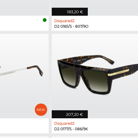
183,20 €
Dsquared2
D2 0165/S - 807/9O
207,20 €
Dsquared2
D2 0177/S - 086/9K