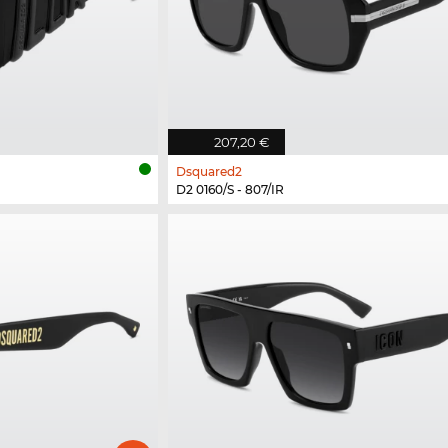
207,20 €
Dsquared2
D2 0160/S - 807/IR