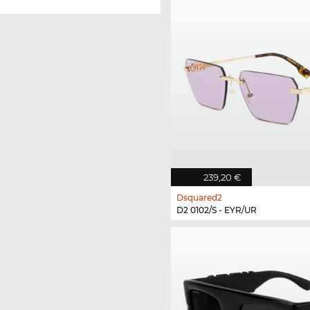
239,20 €
Dsquared2
D2 0102/S - EYR/UR