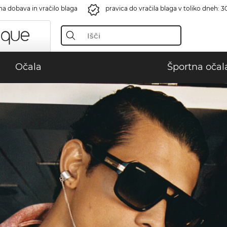
na dobava in vračilo blaga
pravica do vračila blaga v toliko dneh: 3
Očala
Športna očal