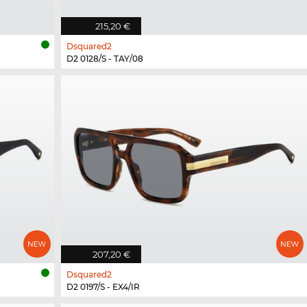
215,20 €
Dsquared2
D2 0128/S - TAY/08
207,20 €
Dsquared2
D2 0197/S - EX4/IR