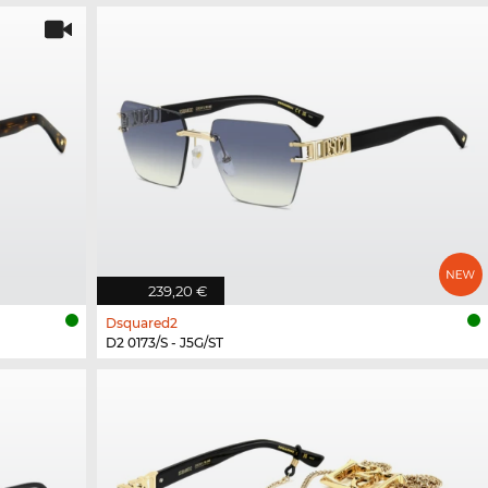
239,20 €
Dsquared2
D2 0173/S - J5G/ST