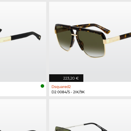
223,20 €
Dsquared2
D2 0084/S - 2IK/9K