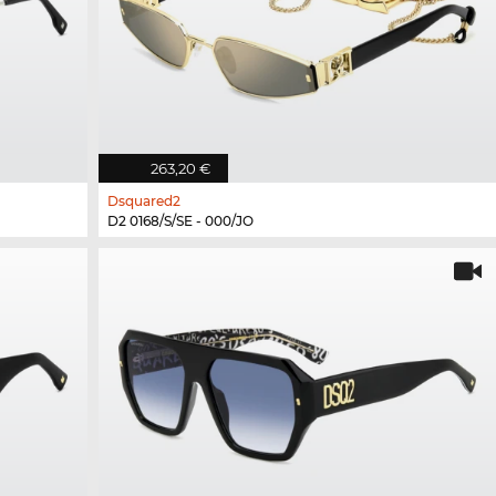
263,20 €
Dsquared2
D2 0168/S/SE - 000/JO