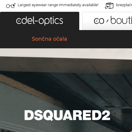
Largest eyewear range immediately available!
brezplač
Sončna očala