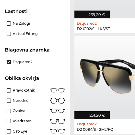
Lastnosti
239,20 €
Na Zalogi
Dsquared2
D2 0102/S - LKS/ST
Virtual Fitting
Blagovna znamka
Dsquared2
Oblika okvirja
Pravokotnik
Neredno
Ovalna
231,20 €
Kvadraten
Dsquared2
D2 0084/S - 2M2/FQ
Cat-Eye