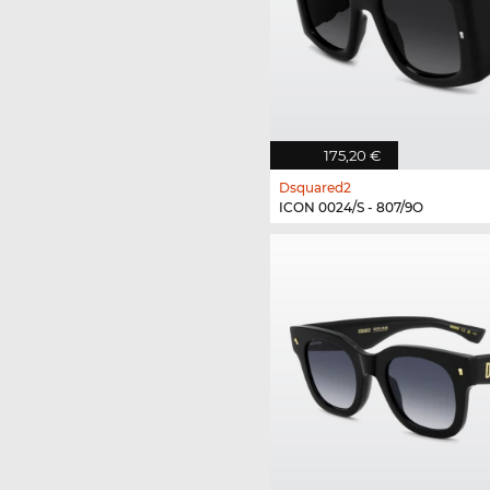
175,20 €
Dsquared2
ICON 0024/S - 807/9O