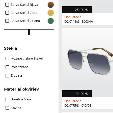
Barva Stekel Rjava
231,20 €
Barva Stekel Zlata
Dsquared2
Barva Stekel Zelena
D2 0149/S - 807/HA
Stekla
Možnost Izbire Stekel
Polarizirana
Zrcalna
Material okvirjev
191,20 €
Umetna Masa
Dsquared2
D2 0175/S - 010/08
Kovina