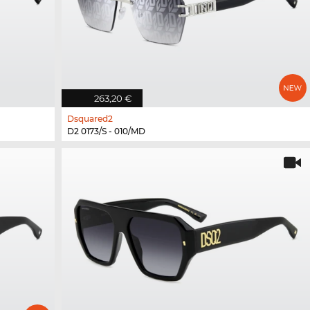
263,20 €
Dsquared2
D2 0173/S - 010/MD