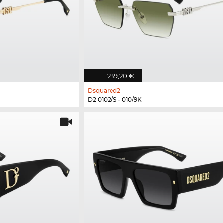
239,20 €
Dsquared2
D2 0102/S - 010/9K