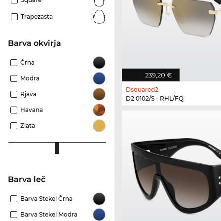
Trapezasta
Barva okvirja
Črna
239,20 €
Modra
Dsquared2
Rjava
D2 0102/S - RHL/FQ
Havana
Zlata
Barva leč
Barva Stekel Črna
Barva Stekel Modra