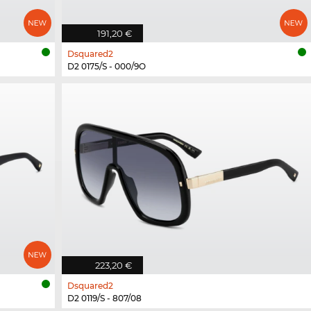
191,20 €
Dsquared2
D2 0175/S - 000/9O
223,20 €
Dsquared2
D2 0119/S - 807/08