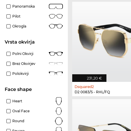
Panoramska
Pilot
Okrogla
Vrsta okvirja
Polni Okvirji
Brez Okvirjev
Polokvirji
231,20 €
Dsquared2
Face shape
D2 0083/S - RHL/FQ
Heart
Oval Face
Round
Square