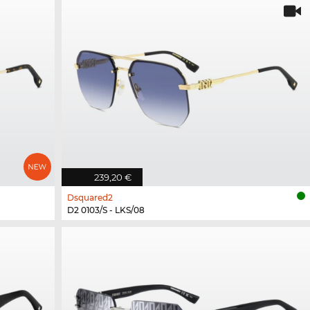
239,20 €
Dsquared2
D2 0103/S - LKS/08