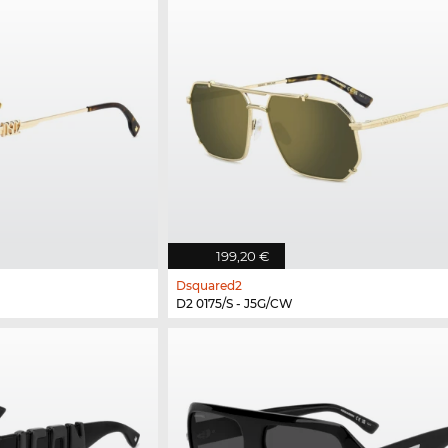
199,20 €
Dsquared2
D2 0175/S - J5G/CW