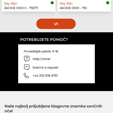
Ray-Ban
Ray-Ban
JACKIE OHH II - 710/71
JACKIE OHH - 710
1
/1
POTREBUJETE POMOČ?
Ponedeljek–petek: 9-18
Help Center
Submit a request
+44 330 818 6761
Naše najbolj priljubljene blagovne znamke sončnih
očal