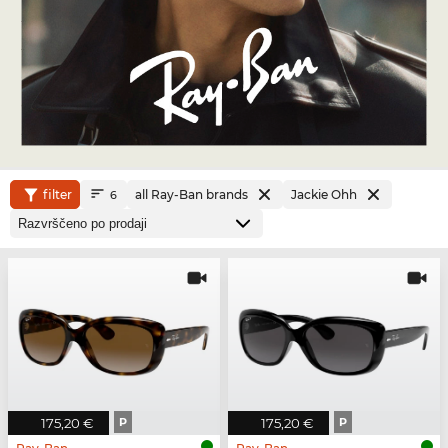
filter
all Ray-Ban brands
Jackie Ohh
6
175,20 €
P
175,20 €
P