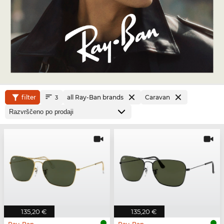
filter
all Ray-Ban brands
Caravan
3
135,20 €
135,20 €