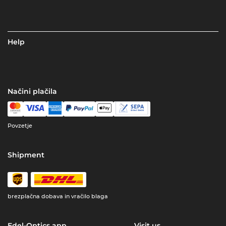
Help
Načini plačila
Povzetje
Shipment
brezplačna dobava in vračilo blaga
Edel-Optics app
Visit us