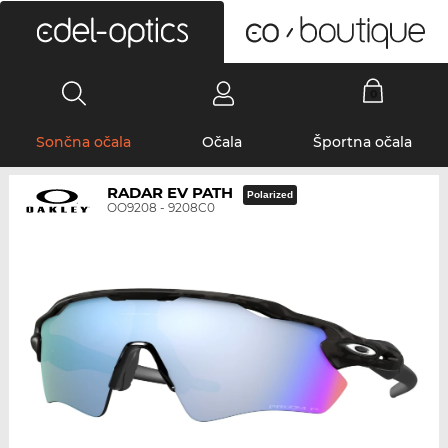
0
Sončna očala
Očala
Športna očala
RADAR EV PATH
Polarized
OO9208 - 9208C0