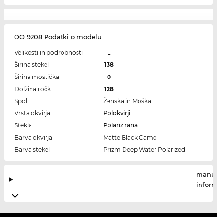
OO 9208 Podatki o modelu
Velikosti in podrobnosti
L
Širina stekel
138
Širina mostička
0
Dolžina ročk
128
Spol
Ženska in Moška
Vrsta okvirja
Polokvirji
Stekla
Polarizirana
Barva okvirja
Matte Black Camo
Barva stekel
Prizm Deep Water Polarized
manuf
infor