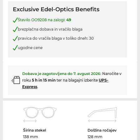
Exclusive Edel-Optics Benefits
Število OO9208 na zalogi:
49
brezplačna dobava in vračilo blaga
pravica do vračila blaga v toliko dneh: 30
ugodne cene
Dobava je zagotovljena do
7. avgust 2026
:
Naročite v
roku
5 h in 15 min
ter na blagajni izberite
UPS-
Express
.
Širina stekel
Dolžina ročajev
138 mm
128 mm