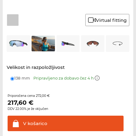
Virtual fitting
Velikost in razpoložljivost
138 mm
Pripravljeno za dobavo čez 4 h
272,00 €
Priporočena cena
217,60
€
DDV 22.00% je že vključen
V
košarico