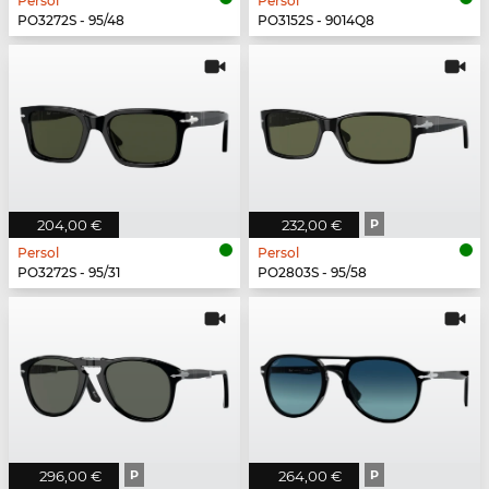
Persol
Persol
PO3272S - 95/48
PO3152S - 9014Q8
204,00 €
232,00 €
P
Persol
Persol
PO3272S - 95/31
PO2803S - 95/58
296,00 €
P
264,00 €
P