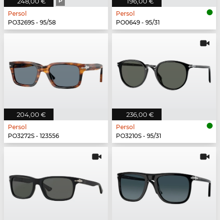
248,00 €
P
196,00 €
Persol
Persol
PO3269S - 95/58
PO0649 - 95/31
204,00 €
236,00 €
Persol
Persol
PO3272S - 123556
PO3210S - 95/31