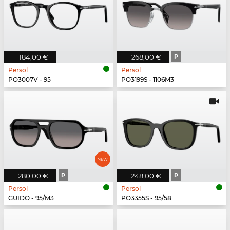
184,00 €
268,00 €
P
Persol
Persol
PO3007V - 95
PO3199S - 1106M3
280,00 €
P
248,00 €
P
Persol
Persol
GUIDO - 95/M3
PO3355S - 95/58