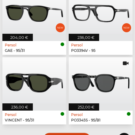
204,00 €
236,00 €
Persol
Persol
GAE - 95/31
PO3394V - 95
236,00 €
252,00 €
Persol
Persol
VINCENT - 95/31
PO3345S - 95/B1