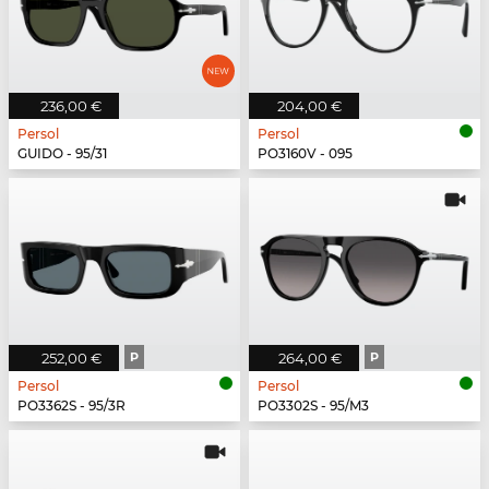
236,00 €
204,00 €
Persol
Persol
GUIDO - 95/31
PO3160V - 095
252,00 €
P
264,00 €
P
Persol
Persol
PO3362S - 95/3R
PO3302S - 95/M3