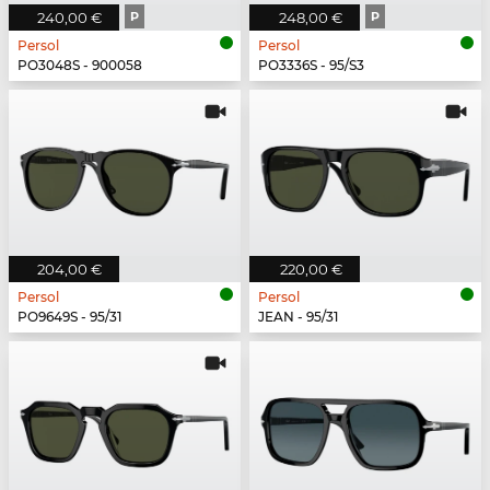
240,00 €
P
248,00 €
P
Persol
Persol
PO3048S - 900058
PO3336S - 95/S3
204,00 €
220,00 €
Persol
Persol
PO9649S - 95/31
JEAN - 95/31