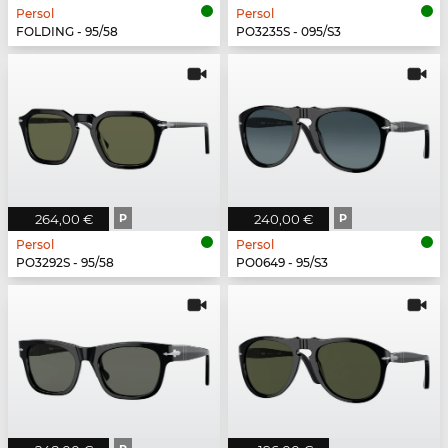
Persol
Persol
FOLDING - 95/58
PO3235S - 095/S3
264,00 €
P
240,00 €
P
Persol
Persol
PO3292S - 95/58
PO0649 - 95/S3