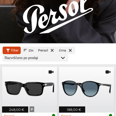
filter
Persol
črna
234
248,00 €
P
188,00 €