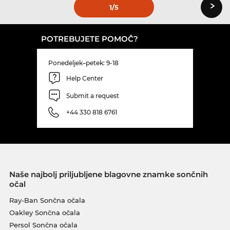
›
1
/5
POTREBUJETE POMOČ?
Ponedeljek–petek: 9-18
Help Center
Submit a request
+44 330 818 6761
Naše najbolj priljubljene blagovne znamke sončnih
očal
Ray-Ban Sončna očala
Oakley Sončna očala
Persol Sončna očala