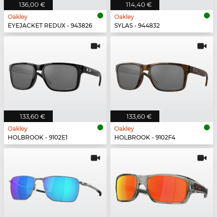
136,00 €
114,40 €
Oakley
Oakley
EYEJACKET REDUX - 943826
SYLAS - 944832
133,60 €
133,60 €
Oakley
Oakley
HOLBROOK - 9102E1
HOLBROOK - 9102F4