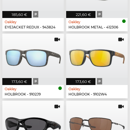
185,60 €
P
221,60 €
P
Oakley
Oakley
EYEJACKET REDUX - 943824
HOLBROOK METAL - 412306
173,60 €
P
173,60 €
P
Oakley
Oakley
HOLBROOK - 9102J9
HOLBROOK - 9102W4