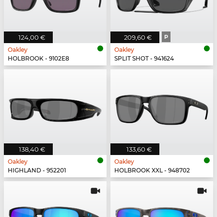
124,00 €
209,60 €
P
Oakley
Oakley
HOLBROOK - 9102E8
SPLIT SHOT - 941624
138,40 €
133,60 €
Oakley
Oakley
HIGHLAND - 952201
HOLBROOK XXL - 948702