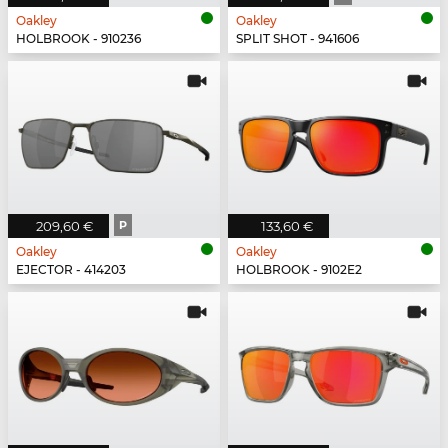
Oakley
Oakley
HOLBROOK - 910236
SPLIT SHOT - 941606
209,60 €
P
133,60 €
Oakley
Oakley
EJECTOR - 414203
HOLBROOK - 9102E2