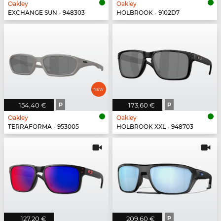
Oakley
Oakley
EXCHANGE SUN - 948303
HOLBROOK - 9102D7
154,40 €
P
173,60 €
P
Oakley
Oakley
TERRAFORMA - 953005
HOLBROOK XXL - 948703
127,20 €
209,60 €
P