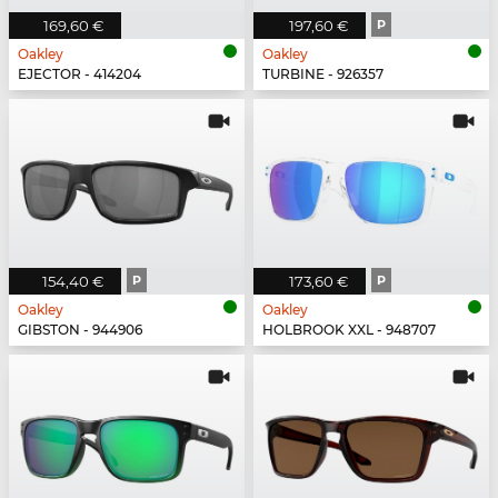
169,60 €
197,60 €
P
Oakley
Oakley
EJECTOR - 414204
TURBINE - 926357
154,40 €
P
173,60 €
P
Oakley
Oakley
GIBSTON - 944906
HOLBROOK XXL - 948707