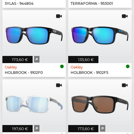
SYLAS - 944804
TERRAFORMA - 953001
173,60 €
P
133,60 €
Oakley
Oakley
HOLBROOK - 9102F0
HOLBROOK - 9102F5
197,60 €
P
173,60 €
P