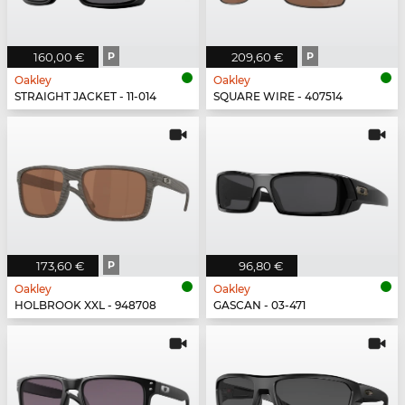
160,00 €
P
209,60 €
P
Oakley
Oakley
STRAIGHT JACKET - 11-014
SQUARE WIRE - 407514
173,60 €
P
96,80 €
Oakley
Oakley
HOLBROOK XXL - 948708
GASCAN - 03-471