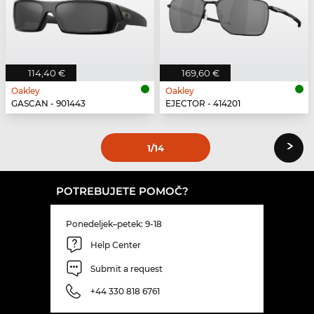
114,40 €
169,60 €
Oakley
Oakley
GASCAN - 901443
EJECTOR - 414201
›
1
/14
POTREBUJETE POMOČ?
Ponedeljek–petek: 9-18
Help Center
Submit a request
+44 330 818 6761