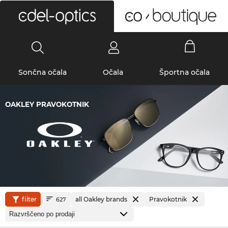
0
Sončna očala
Očala
Športna očala
OAKLEY PRAVOKOTNIK
filter
all Oakley brands
Pravokotnik
627