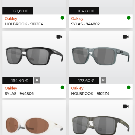
133,60 €
104,80 €
Oakley
Oakley
HOLBROOK - 9102E4
SYLAS - 944802
154,40 €
P
173,60 €
P
Oakley
Oakley
SYLAS - 944806
HOLBROOK - 9102Z4