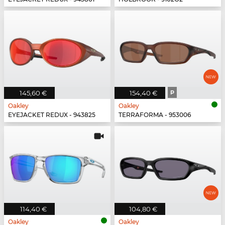
145,60 €
154,40 €
P
Oakley
Oakley
EYEJACKET REDUX - 943825
TERRAFORMA - 953006
114,40 €
104,80 €
Oakley
Oakley