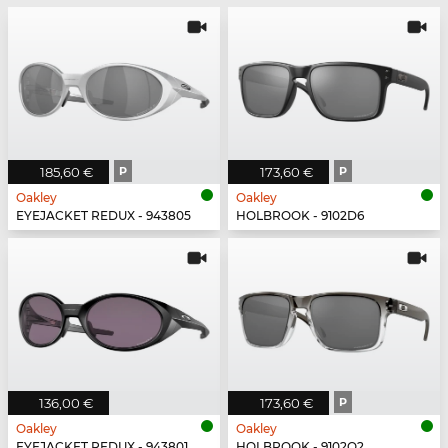
185,60 €
P
173,60 €
P
Oakley
Oakley
EYEJACKET REDUX - 943805
HOLBROOK - 9102D6
136,00 €
173,60 €
P
Oakley
Oakley
EYEJACKET REDUX - 943801
HOLBROOK - 9102O2